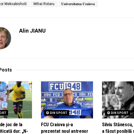
or Mekvabishvili
Mihai Rotaru
𝐔𝐧𝐢𝐯𝐞𝐫𝐬𝐢𝐭𝐚𝐭𝐞𝐚 𝐂𝐫𝐚𝐢𝐨𝐯𝐚
Alin JIANU
Posts
PORT
DIN SPORT
DIN SPORT
de joc de la
FCU Craiova și-a
Silviu Stănescu,
iticată dur: „N-
prezentat noul antrenor
a făcut posibilă