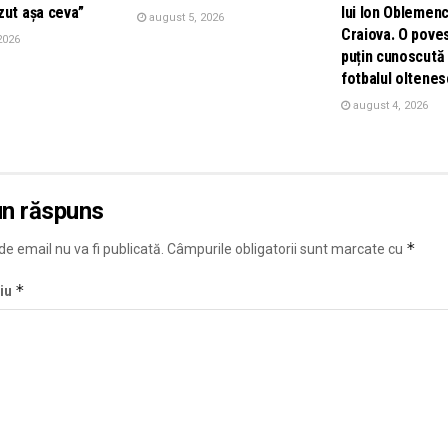
zut așa ceva”
lui Ion Oblemenc
august 5, 2026
Craiova. O pove
2026
puțin cunoscută 
fotbalul oltenes
august 4, 2026
un răspuns
*
e email nu va fi publicată.
Câmpurile obligatorii sunt marcate cu
*
iu