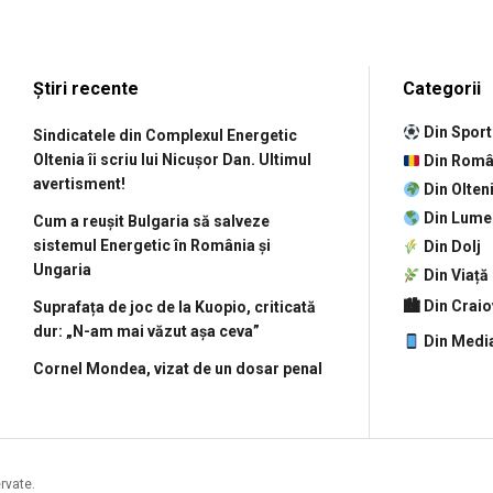
Știri recente
Categorii
Din Sport
Sindicatele din Complexul Energetic
Oltenia îi scriu lui Nicușor Dan. Ultimul
Din Româ
avertisment!
Din Olten
Din Lume
Cum a reușit Bulgaria să salveze
sistemul Energetic în România și
Din Dolj
Ungaria
Din Viață
🏙 Din Crai
Suprafața de joc de la Kuopio, criticată
dur: „N-am mai văzut așa ceva”
Din Medi
Cornel Mondea, vizat de un dosar penal
ervate.