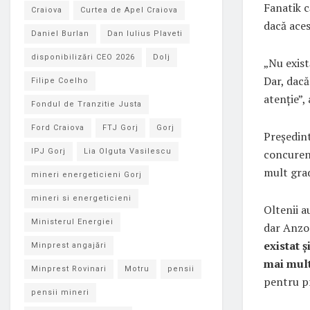
Fanatik c
Craiova
Curtea de Apel Craiova
dacă aces
Daniel Burlan
Dan Iulius Plaveti
disponibilizări CEO 2026
Dolj
„Nu exist
Dar, dacă
Filipe Coelho
atenție”,
Fondul de Tranzitie Justa
Ford Craiova
FTJ Gorj
Gorj
Președint
concurenț
IPJ Gorj
Lia Olguta Vasilescu
mult grad
mineri energeticieni Gorj
mineri si energeticieni
Oltenii a
Ministerul Energiei
dar Anzo
existat 
Minprest angajări
mai mult
Minprest Rovinari
Motru
pensii
pentru pr
pensii mineri