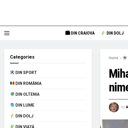
🏙 DIN CRAIOVA
DIN DOLJ
Categories
Home
Miha
DIN SPORT
nim
DIN ROMÂNIA
DIN OLTENIA
DIN LUME
by
A
DIN DOLJ
DIN VIAȚĂ