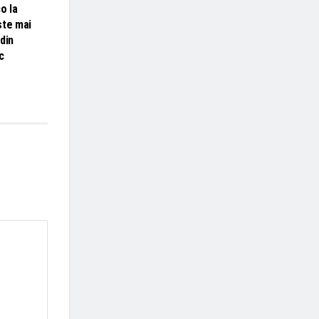
o la
ste mai
din
c