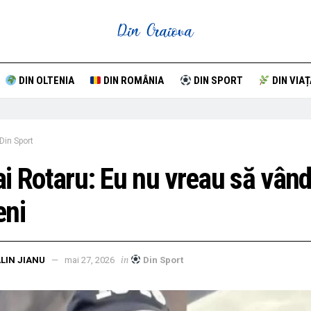
DIN OLTENIA
DIN ROMÂNIA
DIN SPORT
DIN VIAȚ
Din Sport
i Rotaru: Eu nu vreau să vând
eni
in
LIN JIANU
mai 27, 2026
Din Sport