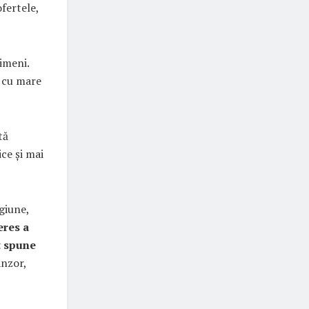
ofertele,
imeni.
a cu mare
tă
ce și mai
giune,
eres a
t spune
Anzor,