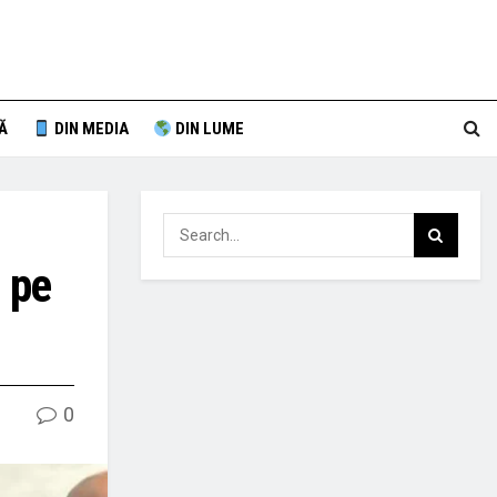
Ă
DIN MEDIA
DIN LUME
 pe
0