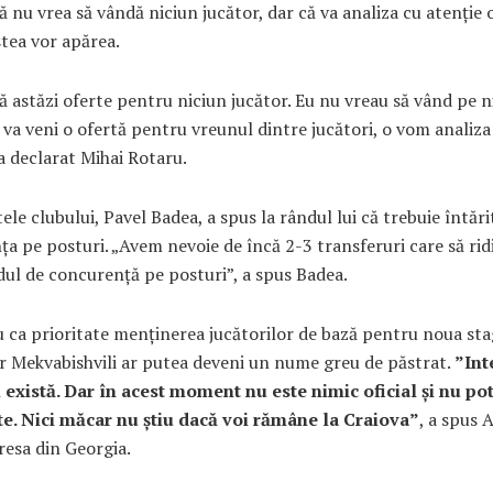
ă nu vrea să vândă niciun jucător, dar că va analiza cu atenție 
tea vor apărea.
ă astăzi oferte pentru niciun jucător. Eu nu vreau să vând pe n
 va veni o ofertă pentru vreunul dintre jucători, o vom analiz
 a declarat Mihai Rotaru.
ele clubului, Pavel Badea, a spus la rândul lui că trebuie întări
a pe posturi. „Avem nevoie de încă 2-3 transferuri care să ridi
ul de concurență pe posturi”, a spus Badea.
u ca prioritate menţinerea jucătorilor de bază pentru noua sta
r Mekvabishvili ar putea deveni un nume greu de păstrat.
”Int
şi există. Dar în acest moment nu este nimic oficial şi nu po
e. Nici măcar nu ştiu dacă voi rămâne la Craiova”
, a spus 
esa din Georgia.