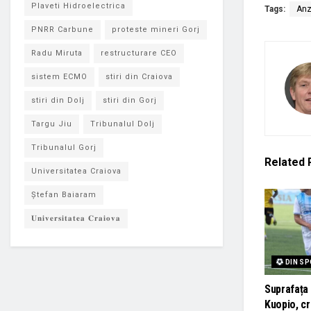
Plaveti Hidroelectrica
Tags:
Anz
PNRR Carbune
proteste mineri Gorj
Radu Miruta
restructurare CEO
sistem ECMO
stiri din Craiova
stiri din Dolj
stiri din Gorj
Targu Jiu
Tribunalul Dolj
Tribunalul Gorj
Related
Universitatea Craiova
Ștefan Baiaram
𝐔𝐧𝐢𝐯𝐞𝐫𝐬𝐢𝐭𝐚𝐭𝐞𝐚 𝐂𝐫𝐚𝐢𝐨𝐯𝐚
DIN S
Suprafața 
Kuopio, cr