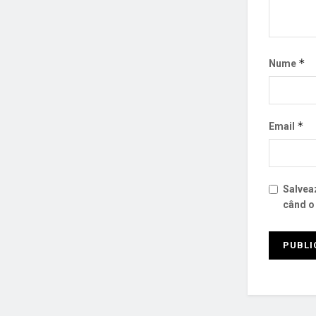
*
Nume
*
Email
Salveaz
când o