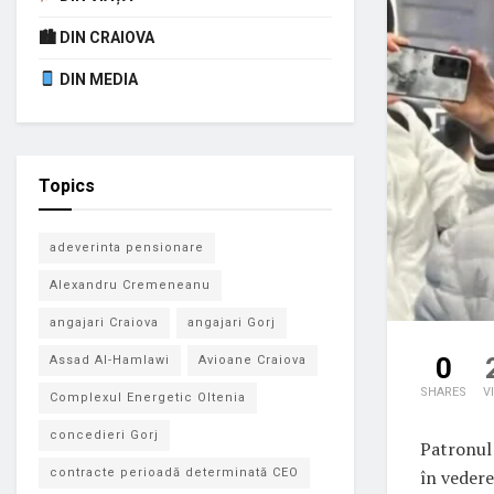
🏙 DIN CRAIOVA
DIN MEDIA
Topics
adeverinta pensionare
Alexandru Cremeneanu
angajari Craiova
angajari Gorj
0
Assad Al-Hamlawi
Avioane Craiova
SHARES
V
Complexul Energetic Oltenia
concedieri Gorj
Patronul 
în vedere
contracte perioadă determinată CEO