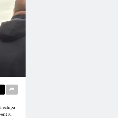
ă echipa
 pentru