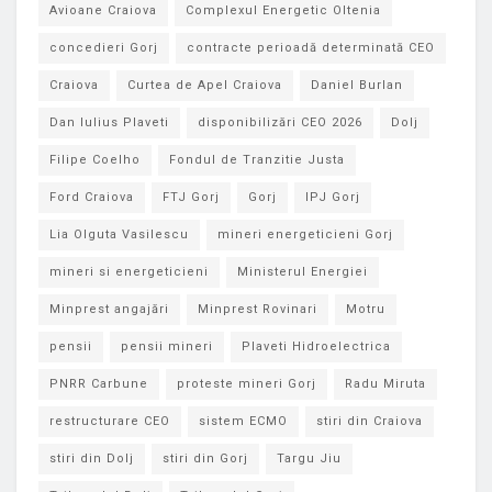
Avioane Craiova
Complexul Energetic Oltenia
concedieri Gorj
contracte perioadă determinată CEO
Craiova
Curtea de Apel Craiova
Daniel Burlan
Dan Iulius Plaveti
disponibilizări CEO 2026
Dolj
Filipe Coelho
Fondul de Tranzitie Justa
Ford Craiova
FTJ Gorj
Gorj
IPJ Gorj
Lia Olguta Vasilescu
mineri energeticieni Gorj
mineri si energeticieni
Ministerul Energiei
Minprest angajări
Minprest Rovinari
Motru
pensii
pensii mineri
Plaveti Hidroelectrica
PNRR Carbune
proteste mineri Gorj
Radu Miruta
restructurare CEO
sistem ECMO
stiri din Craiova
stiri din Dolj
stiri din Gorj
Targu Jiu