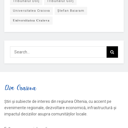
Tribunalul Dolj
Tribunalul Gorj
Universitatea Craiova
Ștefan Baiaram
𝐔𝐧𝐢𝐯𝐞𝐫𝐬𝐢𝐭𝐚𝐭𝐞𝐚 𝐂𝐫𝐚𝐢𝐨𝐯𝐚
Știri și subiecte de interes din regiunea Oltenia, cu accent pe
evenimente regionale, dezvoltare economică, infrastructură și
impactul deciziilor asupra comunităților locale.