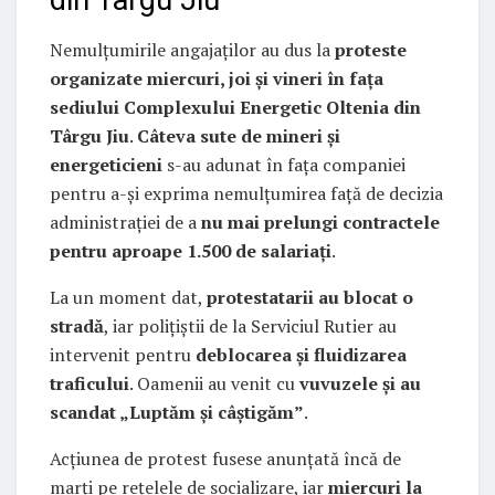
din Târgu Jiu
Nemulțumirile angajaților au dus la
proteste
organizate miercuri, joi și vineri în fața
sediului Complexului Energetic Oltenia din
Târgu Jiu
.
Câteva sute de mineri și
energeticieni
s-au adunat în fața companiei
pentru a-și exprima nemulțumirea față de decizia
administrației de a
nu mai prelungi contractele
pentru aproape 1.500 de salariați
.
La un moment dat,
protestatarii au blocat o
stradă
, iar polițiștii de la Serviciul Rutier au
intervenit pentru
deblocarea și fluidizarea
traficului
. Oamenii au venit cu
vuvuzele și au
scandat „Luptăm și câștigăm”
.
Acțiunea de protest fusese anunțată încă de
marți pe rețelele de socializare, iar
miercuri la