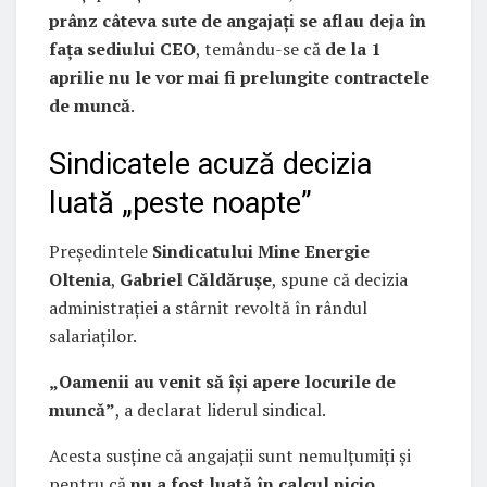
prânz câteva sute de angajați se aflau deja în
fața sediului CEO
, temându-se că
de la 1
aprilie nu le vor mai fi prelungite contractele
de muncă
.
Sindicatele acuză decizia
luată „peste noapte”
Președintele
Sindicatului Mine Energie
Oltenia
,
Gabriel Căldărușe
, spune că decizia
administrației a stârnit revoltă în rândul
salariaților.
„Oamenii au venit să își apere locurile de
muncă”
, a declarat liderul sindical.
Acesta susține că angajații sunt nemulțumiți și
pentru că
nu a fost luată în calcul nicio