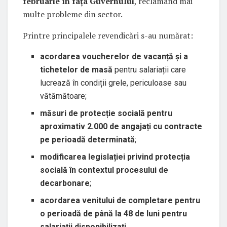
februarie în fața Guvernului
, reclamând mai
multe probleme din sector.
Printre principalele revendicări s-au numărat:
acordarea voucherelor de vacanță și a
tichetelor de masă
pentru salariații care
lucrează în condiții grele, periculoase sau
vătămătoare;
măsuri de protecție socială pentru
aproximativ 2.000 de angajați cu contracte
pe perioadă determinată
;
modificarea legislației privind protecția
socială în contextul procesului de
decarbonare
;
acordarea venitului de completare pentru
o perioadă de până la 48 de luni pentru
salariații disponibilizați
.