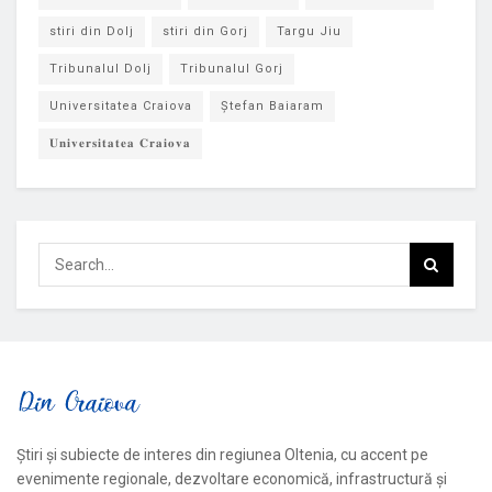
stiri din Dolj
stiri din Gorj
Targu Jiu
Tribunalul Dolj
Tribunalul Gorj
Universitatea Craiova
Ștefan Baiaram
𝐔𝐧𝐢𝐯𝐞𝐫𝐬𝐢𝐭𝐚𝐭𝐞𝐚 𝐂𝐫𝐚𝐢𝐨𝐯𝐚
Știri și subiecte de interes din regiunea Oltenia, cu accent pe
evenimente regionale, dezvoltare economică, infrastructură și