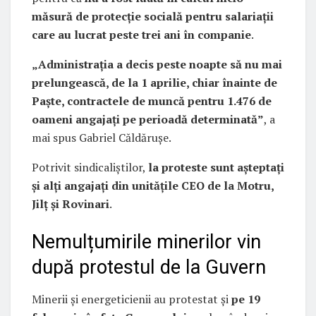
măsură de protecție socială pentru salariații
care au lucrat peste trei ani în companie
.
„Administrația a decis peste noapte să nu mai
prelungească, de la 1 aprilie, chiar înainte de
Paște, contractele de muncă pentru 1.476 de
oameni angajați pe perioadă determinată”
, a
mai spus Gabriel Căldărușe.
Potrivit sindicaliștilor,
la proteste sunt așteptați
și alți angajați din unitățile CEO de la Motru,
Jilț și Rovinari
.
Nemulțumirile minerilor vin
după protestul de la Guvern
Minerii și energeticienii au protestat și
pe 19