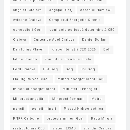
adeverinta pensionare
Alexandru Cremeneanu
angajari Craiova
angajari Gorj
Assad Al-Hamlawi
Avioane Craiova
Complexul Energetic Oltenia
concedieri Gorj
contracte perioadă determinată CEO
Craiova
Curtea de Apel Craiova
Daniel Burlan
Dan Iulius Plaveti
disponibilizări CEO 2026
Dolj
Filipe Coelho
Fondul de Tranzitie Justa
Ford Craiova
FTJ Gorj
Gorj
IPJ Gorj
Lia Olguta Vasilescu
mineri energeticieni Gorj
mineri si energeticieni
Ministerul Energiei
Minprest angajări
Minprest Rovinari
Motru
pensii
pensii mineri
Plaveti Hidroelectrica
PNRR Carbune
proteste mineri Gorj
Radu Miruta
restructurare CEO
sistem ECMO
stiri din Craiova