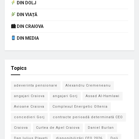
DIN DOLJ
DIN VIAȚĂ
🏙 DIN CRAIOVA
DIN MEDIA
Topics
adeverinta pensionare
Alexandru Cremeneanu
angajari Craiova
angajari Gorj
Assad Al-Hamlawi
Avioane Craiova
Complexul Energetic Oltenia
concedieri Gorj
contracte perioadă determinată CEO
Craiova
Curtea de Apel Craiova
Daniel Burlan
Dan Iulius Plaveti
disponibilizări CEO 2026
Dolj