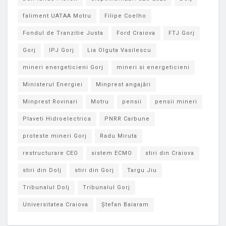
faliment UATAA Motru
Filipe Coelho
Fondul de Tranzitie Justa
Ford Craiova
FTJ Gorj
Gorj
IPJ Gorj
Lia Olguta Vasilescu
mineri energeticieni Gorj
mineri si energeticieni
Ministerul Energiei
Minprest angajări
Minprest Rovinari
Motru
pensii
pensii mineri
Plaveti Hidroelectrica
PNRR Carbune
proteste mineri Gorj
Radu Miruta
restructurare CEO
sistem ECMO
stiri din Craiova
stiri din Dolj
stiri din Gorj
Targu Jiu
Tribunalul Dolj
Tribunalul Gorj
Universitatea Craiova
Ștefan Baiaram