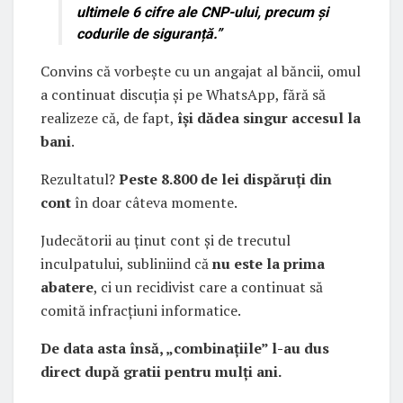
ultimele 6 cifre ale CNP-ului, precum și
codurile de siguranță.”
Convins că vorbește cu un angajat al băncii, omul
a continuat discuția și pe WhatsApp, fără să
realizeze că, de fapt,
își dădea singur accesul la
bani
.
Rezultatul?
Peste 8.800 de lei dispăruți din
cont
în doar câteva momente.
Judecătorii au ținut cont și de trecutul
inculpatului, subliniind că
nu este la prima
abatere
, ci un recidivist care a continuat să
comită infracțiuni informatice.
De data asta însă, „combinațiile” l-au dus
direct după gratii pentru mulți ani.