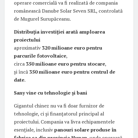
operare comercială va fi realizată de compania
românească Danube Solar Seven SRL, controlată
de Mugurel Surupăceanu.
Distribuția investiției arată amploarea
proiectului
aproximativ
320 milioane euro pentru
parcurile fotovoltaice
,
circa
350 milioane euro pentru stocare
,
și încă
350 milioane euro pentru centrul de
date
.
Sany vine cu tehnologie și bani
Gigantul chinez nu va fi doar furnizor de
tehnologie, ci și finanțatorul principal al
proiectului. Compania va livra echipamentele
esențiale, inclusiv
panouri solare produse în
fabrica sa din provincia Hunan
, unde operează