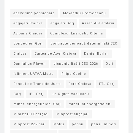
adeverinta pensionare
Alexandru Cremeneanu
angajari Craiova
angajari Gorj
Assad Al-Hamlawi
Avioane Craiova
Complexul Energetic Oltenia
concedieri Gorj
contracte perioadă determinată CEO
Craiova
Curtea de Apel Craiova
Daniel Burlan
Dan Iulius Plaveti
disponibilizări CEO 2026
Dolj
faliment UATAA Motru
Filipe Coelho
Fondul de Tranzitie Justa
Ford Craiova
FTJ Gorj
Gorj
IPJ Gorj
Lia Olguta Vasilescu
mineri energeticieni Gorj
mineri si energeticieni
Ministerul Energiei
Minprest angajări
Minprest Rovinari
Motru
pensii
pensii mineri