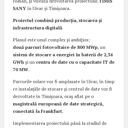
român, și vizează dezvoltarea proiectului
TIMIS
SANY
în Uivar și Timișoara.
Proiectul combină producția, stocarea și
infrastructura digitală
Planul este unul complex și ambițios:
două parcuri fotovoltaice de 800 MWp
, un
sistem de stocare a energiei în baterii de 2,34
GWh
și un
centru de date cu o capacitate IT de
70 MW
.
Parcurile solare vor fi amplasate în Uivar, în timp
ce instalațiile de stocare și centrul de date vor fi
dezvoltate în Timișoara, oraș aflat pe o
magistrală europeană de date strategică,
conectată la Frankfurt
.
Implementarea proiectului până la stadiul de