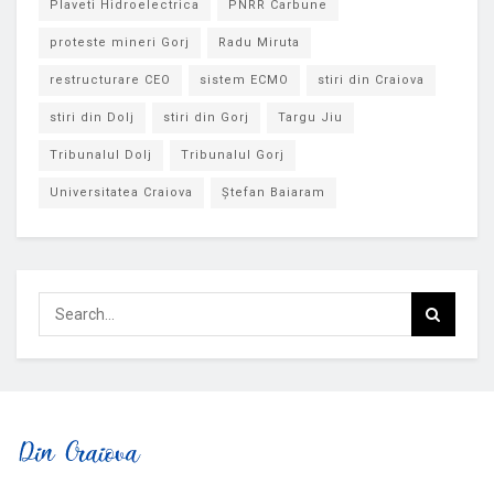
Plaveti Hidroelectrica
PNRR Carbune
proteste mineri Gorj
Radu Miruta
restructurare CEO
sistem ECMO
stiri din Craiova
stiri din Dolj
stiri din Gorj
Targu Jiu
Tribunalul Dolj
Tribunalul Gorj
Universitatea Craiova
Ștefan Baiaram