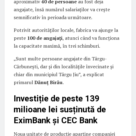
aproximativ
40 de persoane
au fost deja
angajate, însă numărul salariaților va crește
semnificativ în perioada următoare.
Potrivit autorităților locale, fabrica va ajunge la
peste
100 de angajați
, atunci când va funcționa
la capacitate maximă, în trei schimburi.
„Sunt multe persoane angajate din Târgu-
Cărbunești, dar și din localitățile învecinate și
chiar din municipiul Târgu Jiu”, a explicat
primarul
Dănuț Birău
.
Investiție de peste 139
milioane lei susținută de
EximBank și CEC Bank
Noua unitate de producție aparține companiei