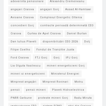
adeverinta pensionare
Alexandru Cremeneanu
angajari Craiova
angajari Gorj
Assad Al-Hamlawi
Avioane Craiova
Complexul Energetic Oltenia
concedieri Gorj
contracte perioadă determinată CEO
Craiova
Curtea de Apel Craiova
Daniel Burlan
Dan Iulius Plaveti
disponibilizări CEO 2026
Dolj
Filipe Coelho
Fondul de Tranzitie Justa
Ford Craiova
FTJ Gorj
Gorj
IPJ Gorj
Lia Olguta Vasilescu
mineri energeticieni Gorj
mineri si energeticieni
Ministerul Energiei
Minprest angajări
Minprest Rovinari
Motru
pensii
pensii mineri
Plaveti Hidroelectrica
PNRR Carbune
proteste mineri Gorj
Radu Miruta
restructurare CEO
sistem ECMO
stiri din Craiova