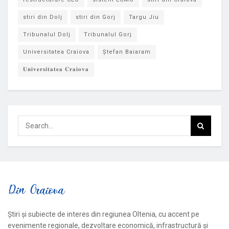
stiri din Dolj
stiri din Gorj
Targu Jiu
Tribunalul Dolj
Tribunalul Gorj
Universitatea Craiova
Ștefan Baiaram
𝐔𝐧𝐢𝐯𝐞𝐫𝐬𝐢𝐭𝐚𝐭𝐞𝐚 𝐂𝐫𝐚𝐢𝐨𝐯𝐚
Știri și subiecte de interes din regiunea Oltenia, cu accent pe
evenimente regionale, dezvoltare economică, infrastructură și