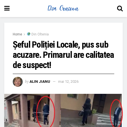
Home
Din Oltenia
Șeful Poliției Locale, pus sub
acuzare. Primarul are calitatea
de suspect!
by
ALIN JIANU
mai 12, 2026