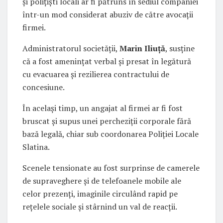
și polițiști locali ar fi pătruns în sediul companiei
într-un mod considerat abuziv de către avocații
firmei.
Administratorul societății,
Marin Iliuță
, susține
că a fost amenințat verbal și presat în legătură
cu evacuarea și rezilierea contractului de
concesiune.
În același timp, un angajat al firmei ar fi fost
bruscat și supus unei percheziții corporale fără
bază legală, chiar sub coordonarea Poliției Locale
Slatina.
Scenele tensionate au fost surprinse de camerele
de supraveghere și de telefoanele mobile ale
celor prezenți, imaginile circulând rapid pe
rețelele sociale și stârnind un val de reacții.