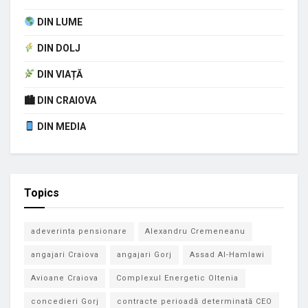
DIN LUME
DIN DOLJ
DIN VIAȚĂ
🏙 DIN CRAIOVA
DIN MEDIA
Topics
adeverinta pensionare
Alexandru Cremeneanu
angajari Craiova
angajari Gorj
Assad Al-Hamlawi
Avioane Craiova
Complexul Energetic Oltenia
concedieri Gorj
contracte perioadă determinată CEO