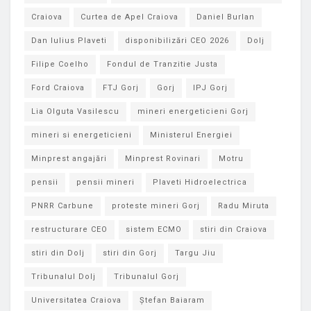
Craiova
Curtea de Apel Craiova
Daniel Burlan
Dan Iulius Plaveti
disponibilizări CEO 2026
Dolj
Filipe Coelho
Fondul de Tranzitie Justa
Ford Craiova
FTJ Gorj
Gorj
IPJ Gorj
Lia Olguta Vasilescu
mineri energeticieni Gorj
mineri si energeticieni
Ministerul Energiei
Minprest angajări
Minprest Rovinari
Motru
pensii
pensii mineri
Plaveti Hidroelectrica
PNRR Carbune
proteste mineri Gorj
Radu Miruta
restructurare CEO
sistem ECMO
stiri din Craiova
stiri din Dolj
stiri din Gorj
Targu Jiu
Tribunalul Dolj
Tribunalul Gorj
Universitatea Craiova
Ștefan Baiaram