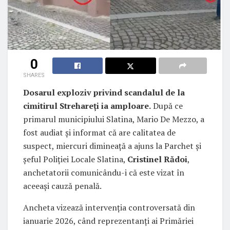
0
SHARES
Dosarul exploziv privind scandalul de la
cimitirul Strehareți ia amploare.
După ce
primarul municipiului Slatina, Mario De Mezzo, a
fost audiat și informat că are calitatea de
suspect, miercuri dimineață a ajuns la Parchet și
șeful Poliției Locale Slatina,
Cristinel Rădoi
,
anchetatorii comunicându-i că este vizat în
aceeași cauză penală.
Ancheta vizează intervenția controversată din
ianuarie 2026, când reprezentanți ai Primăriei