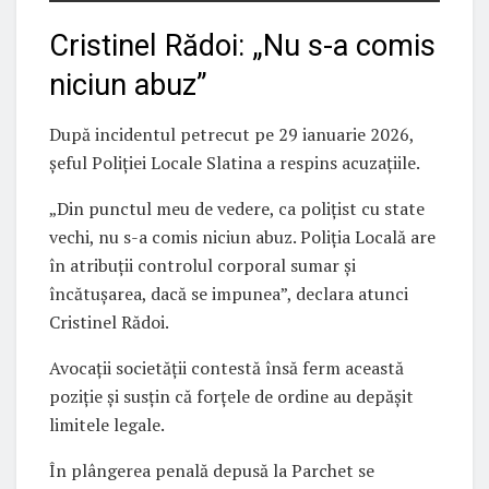
Cristinel Rădoi: „Nu s-a comis
niciun abuz”
După incidentul petrecut pe 29 ianuarie 2026,
șeful Poliției Locale Slatina a respins acuzațiile.
„Din punctul meu de vedere, ca polițist cu state
vechi, nu s-a comis niciun abuz. Poliția Locală are
în atribuții controlul corporal sumar și
încătușarea, dacă se impunea”, declara atunci
Cristinel Rădoi.
Avocații societății contestă însă ferm această
poziție și susțin că forțele de ordine au depășit
limitele legale.
În plângerea penală depusă la Parchet se