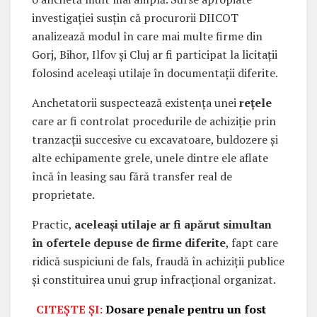
investigației susțin că procurorii DIICOT
analizează modul în care mai multe firme din
Gorj, Bihor, Ilfov și Cluj ar fi participat la licitații
folosind aceleași utilaje în documentații diferite.
Anchetatorii suspectează existența unei
rețele
care ar fi controlat procedurile de achiziție prin
tranzacții succesive cu excavatoare, buldozere și
alte echipamente grele, unele dintre ele aflate
încă în leasing sau fără transfer real de
proprietate.
Practic,
aceleași utilaje ar fi apărut simultan
în ofertele depuse de firme diferite
, fapt care
ridică suspiciuni de fals, fraudă în achiziții publice
și constituirea unui grup infracțional organizat.
CITEȘTE ȘI:
Dosare penale pentru un fost