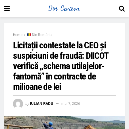
Home
Din România
Licitații contestate la CEO și
suspiciuni de fraudă: DIICOT
verifică „schema utilajelor-
fantomă” în contracte de
milioane de lei
by
IULIAN RADU
mai 7, 2026