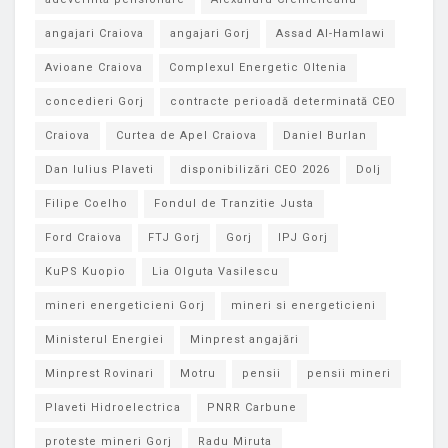
angajari Craiova
angajari Gorj
Assad Al-Hamlawi
Avioane Craiova
Complexul Energetic Oltenia
concedieri Gorj
contracte perioadă determinată CEO
Craiova
Curtea de Apel Craiova
Daniel Burlan
Dan Iulius Plaveti
disponibilizări CEO 2026
Dolj
Filipe Coelho
Fondul de Tranzitie Justa
Ford Craiova
FTJ Gorj
Gorj
IPJ Gorj
KuPS Kuopio
Lia Olguta Vasilescu
mineri energeticieni Gorj
mineri si energeticieni
Ministerul Energiei
Minprest angajări
Minprest Rovinari
Motru
pensii
pensii mineri
Plaveti Hidroelectrica
PNRR Carbune
proteste mineri Gorj
Radu Miruta