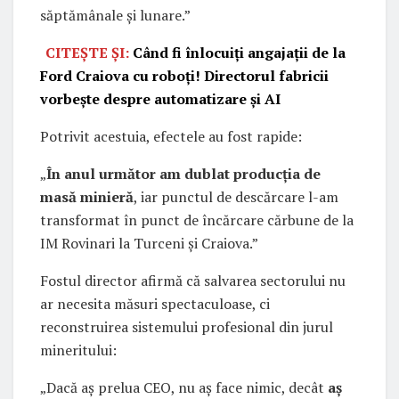
săptămânale și lunare.”
CITEȘTE ȘI:
Când fi înlocuiți angajații de la
Ford Craiova cu roboți! Directorul fabricii
vorbește despre automatizare și AI
Potrivit acestuia, efectele au fost rapide:
„
În anul următor am dublat producția de
masă minieră
, iar punctul de descărcare l-am
transformat în punct de încărcare cărbune de la
IM Rovinari la Turceni și Craiova.”
Fostul director afirmă că salvarea sectorului nu
ar necesita măsuri spectaculoase, ci
reconstruirea sistemului profesional din jurul
mineritului:
„Dacă aș prelua CEO, nu aș face nimic, decât
aș