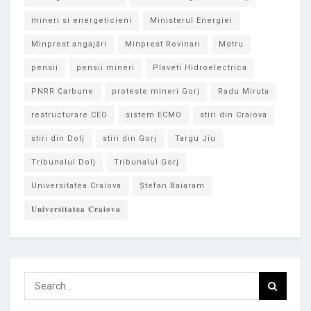
mineri si energeticieni
Ministerul Energiei
Minprest angajări
Minprest Rovinari
Motru
pensii
pensii mineri
Plaveti Hidroelectrica
PNRR Carbune
proteste mineri Gorj
Radu Miruta
restructurare CEO
sistem ECMO
stiri din Craiova
stiri din Dolj
stiri din Gorj
Targu Jiu
Tribunalul Dolj
Tribunalul Gorj
Universitatea Craiova
Ștefan Baiaram
𝐔𝐧𝐢𝐯𝐞𝐫𝐬𝐢𝐭𝐚𝐭𝐞𝐚 𝐂𝐫𝐚𝐢𝐨𝐯𝐚