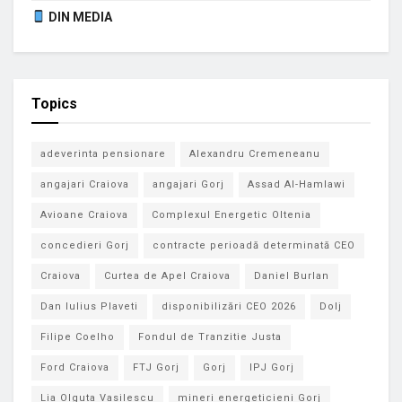
DIN MEDIA
Topics
adeverinta pensionare
Alexandru Cremeneanu
angajari Craiova
angajari Gorj
Assad Al-Hamlawi
Avioane Craiova
Complexul Energetic Oltenia
concedieri Gorj
contracte perioadă determinată CEO
Craiova
Curtea de Apel Craiova
Daniel Burlan
Dan Iulius Plaveti
disponibilizări CEO 2026
Dolj
Filipe Coelho
Fondul de Tranzitie Justa
Ford Craiova
FTJ Gorj
Gorj
IPJ Gorj
Lia Olguta Vasilescu
mineri energeticieni Gorj