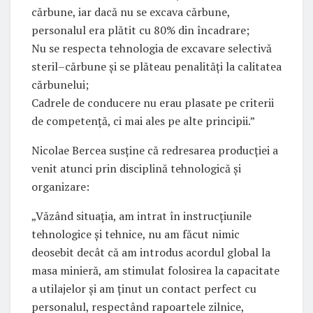
cărbune, iar dacă nu se excava cărbune,
personalul era plătit cu 80% din încadrare;
Nu se respecta tehnologia de excavare selectivă
steril–cărbune și se plăteau penalități la calitatea
cărbunelui;
Cadrele de conducere nu erau plasate pe criterii
de competență, ci mai ales pe alte principii.”
Nicolae Bercea susține că redresarea producției a
venit atunci prin disciplină tehnologică și
organizare:
„Văzând situația, am intrat în instrucțiunile
tehnologice și tehnice, nu am făcut nimic
deosebit decât că am introdus acordul global la
masa minieră, am stimulat folosirea la capacitate
a utilajelor și am ținut un contact perfect cu
personalul, respectând rapoartele zilnice,