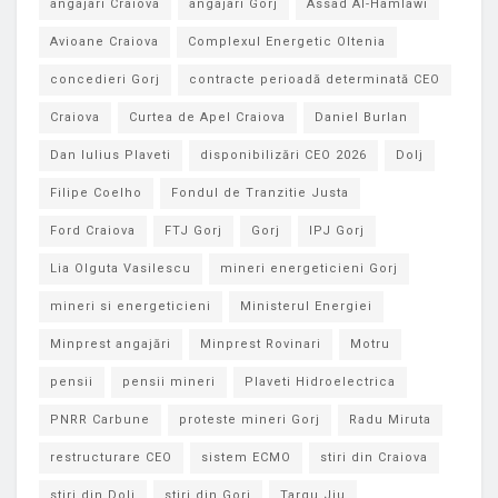
angajari Craiova
angajari Gorj
Assad Al-Hamlawi
Avioane Craiova
Complexul Energetic Oltenia
concedieri Gorj
contracte perioadă determinată CEO
Craiova
Curtea de Apel Craiova
Daniel Burlan
Dan Iulius Plaveti
disponibilizări CEO 2026
Dolj
Filipe Coelho
Fondul de Tranzitie Justa
Ford Craiova
FTJ Gorj
Gorj
IPJ Gorj
Lia Olguta Vasilescu
mineri energeticieni Gorj
mineri si energeticieni
Ministerul Energiei
Minprest angajări
Minprest Rovinari
Motru
pensii
pensii mineri
Plaveti Hidroelectrica
PNRR Carbune
proteste mineri Gorj
Radu Miruta
restructurare CEO
sistem ECMO
stiri din Craiova
stiri din Dolj
stiri din Gorj
Targu Jiu