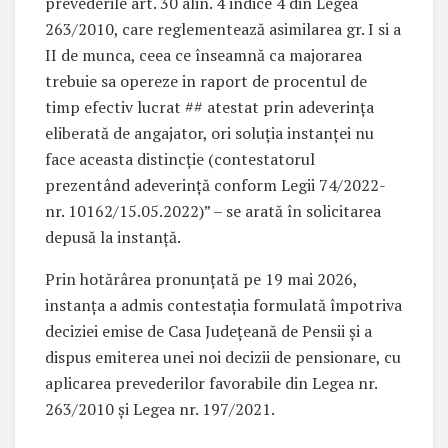
prevederile art. 30 alin. 4 indice 4 din Legea
263/2010, care reglementează asimilarea gr. I si a
II de munca, ceea ce înseamnă ca majorarea
trebuie sa opereze in raport de procentul de
timp efectiv lucrat ## atestat prin adeverinţa
eliberată de angajator, ori soluţia instanţei nu
face aceasta distincţie (contestatorul
prezentând adeverinţă conform Legii 74/2022-
nr. 10162/15.05.2022)” – se arată în solicitarea
depusă la instanță.
Prin hotărârea pronunțată pe 19 mai 2026,
instanța a admis contestația formulată împotriva
deciziei emise de Casa Județeană de Pensii și a
dispus emiterea unei noi decizii de pensionare, cu
aplicarea prevederilor favorabile din Legea nr.
263/2010 și Legea nr. 197/2021.