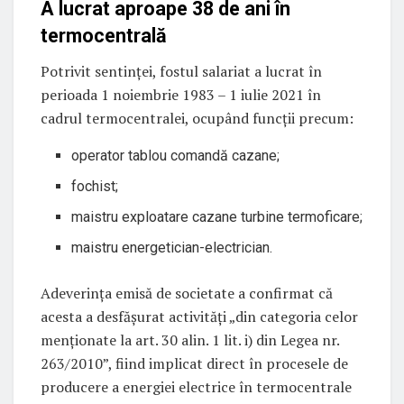
A lucrat aproape 38 de ani în
termocentrală
Potrivit sentinței, fostul salariat a lucrat în
perioada 1 noiembrie 1983 – 1 iulie 2021 în
cadrul termocentralei, ocupând funcții precum:
operator tablou comandă cazane;
fochist;
maistru exploatare cazane turbine termoficare;
maistru energetician-electrician.
Adeverința emisă de societate a confirmat că
acesta a desfășurat activități „din categoria celor
menționate la art. 30 alin. 1 lit. i) din Legea nr.
263/2010”, fiind implicat direct în procesele de
producere a energiei electrice în termocentrale