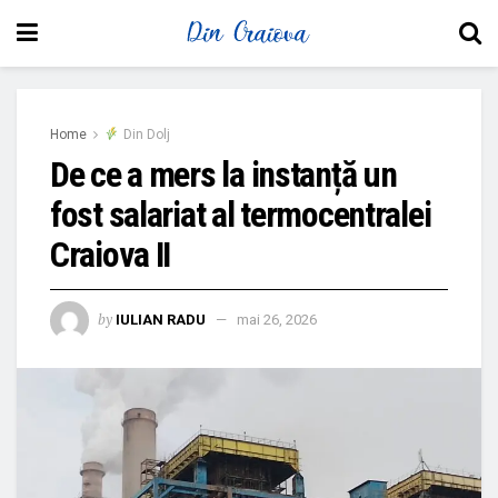
Home
Din Dolj
De ce a mers la instanță un
fost salariat al termocentralei
Craiova II
by
IULIAN RADU
mai 26, 2026