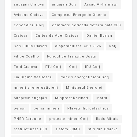
angajari Craiova
angajari Gorj
Assad Al-Hamlawi
Avioane Craiova
Complexul Energetic Oltenia
concedieri Gorj
contracte perioadă determinată CEO
Craiova
Curtea de Apel Craiova
Daniel Burlan
Dan Iulius Plaveti
disponibilizări CEO 2026
Dolj
Filipe Coelho
Fondul de Tranzitie Justa
Ford Craiova
FTJ Gorj
Gorj
IPJ Gorj
Lia Olguta Vasilescu
mineri energeticieni Gorj
mineri si energeticieni
Ministerul Energiei
Minprest angajări
Minprest Rovinari
Motru
pensii
pensii mineri
Plaveti Hidroelectrica
PNRR Carbune
proteste mineri Gorj
Radu Miruta
restructurare CEO
sistem ECMO
stiri din Craiova