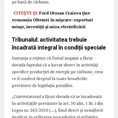
pe bază de cărbune.
CITEȘTE ȘI:
Ford Otosan Craiova ține
economia Olteniei în mișcare: exporturi
uriașe, investiții și miza electrificării
Tribunalul: activitatea trebuie
încadrată integral în condiții speciale
Instanța a reținut că fostul angajat a făcut
dovada faptului că a lucrat direct în activități
specifice producției de energie pe cărbune, ceea
ce îi conferă dreptul la toate beneficiile
prevăzute de legislația pensiilor.
„Contestatorul a făcut dovada că se încadrează
în activităţile prevăzute la art. 30 alin. 1 lit. i din
Legea nr. 263/2010 (…), fiind direct și nemijlocit
implicat în utilizarea procedeelor și utilajelor