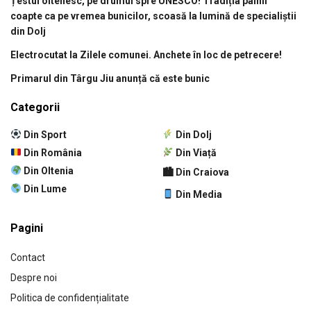
Țestul oltenesc, pe drumul spre UNESCO! Tradiția pâinii
coapte ca pe vremea bunicilor, scoasă la lumină de specialiștii
din Dolj
Electrocutat la Zilele comunei. Anchete în loc de petrecere!
Primarul din Târgu Jiu anunță că este bunic
Categorii
Din Sport
Din Dolj
Din România
Din Viață
Din Oltenia
🏙 Din Craiova
Din Lume
Din Media
Pagini
Contact
Despre noi
Politica de confidențialitate