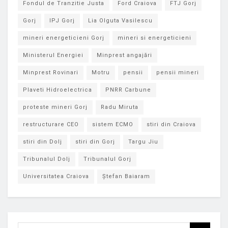
Fondul de Tranzitie Justa
Ford Craiova
FTJ Gorj
Gorj
IPJ Gorj
Lia Olguta Vasilescu
mineri energeticieni Gorj
mineri si energeticieni
Ministerul Energiei
Minprest angajări
Minprest Rovinari
Motru
pensii
pensii mineri
Plaveti Hidroelectrica
PNRR Carbune
proteste mineri Gorj
Radu Miruta
restructurare CEO
sistem ECMO
stiri din Craiova
stiri din Dolj
stiri din Gorj
Targu Jiu
Tribunalul Dolj
Tribunalul Gorj
Universitatea Craiova
Ștefan Baiaram