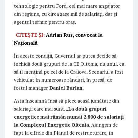
tehnologic pentru Ford, cel mai mare angajator
din regiune, cu circa șase mii de salariați, dar și
agentul termic pentru oraș.
CITEȘTE ȘI:
Adrian Rus, convocat la
Națională
În aceste condiții, Guvernul ar putea decide să
închidă două grupuri de la CE Oltenia, nu unul, ca
să îl mențină pe cel de la Craiova. Scenariul a fost
vehiculat în numeroase rânduri, în presă, de
fostul manager
Daniel Burlan
.
Asta înseamnă însă să plece acasă jumătate din
salariații care mai sunt. „
La două grupuri
energetice mai rămân numai 2.800 de salariați
la Complexul Energetic Oltenia
. Ajungem de
fapt la cifrele din Planul de restructurare, în