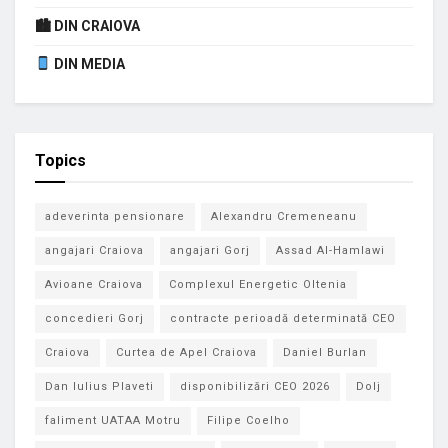
🏙 DIN CRAIOVA
DIN MEDIA
Topics
adeverinta pensionare
Alexandru Cremeneanu
angajari Craiova
angajari Gorj
Assad Al-Hamlawi
Avioane Craiova
Complexul Energetic Oltenia
concedieri Gorj
contracte perioadă determinată CEO
Craiova
Curtea de Apel Craiova
Daniel Burlan
Dan Iulius Plaveti
disponibilizări CEO 2026
Dolj
faliment UATAA Motru
Filipe Coelho