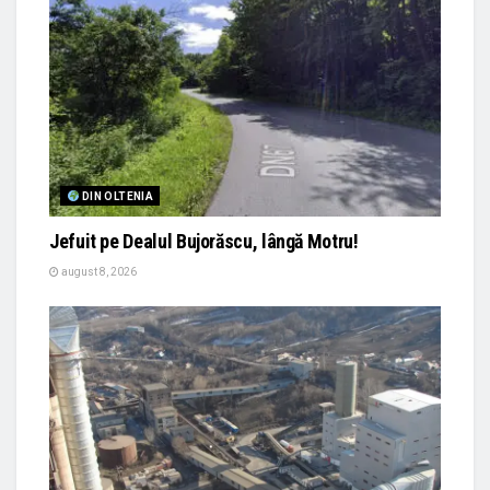
DIN OLTENIA
Jefuit pe Dealul Bujorăscu, lângă Motru!
august 8, 2026