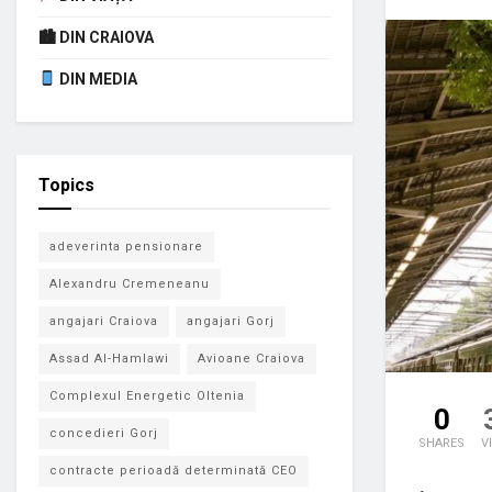
🏙 DIN CRAIOVA
DIN MEDIA
Topics
adeverinta pensionare
Alexandru Cremeneanu
angajari Craiova
angajari Gorj
Assad Al-Hamlawi
Avioane Craiova
Complexul Energetic Oltenia
0
concedieri Gorj
SHARES
V
contracte perioadă determinată CEO