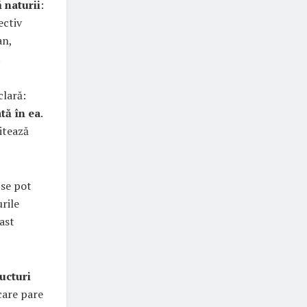
 naturii
:
ectiv
an,
.
clară:
tă în ea
.
vitează
 se pot
rile
ast
ructuri
 care pare