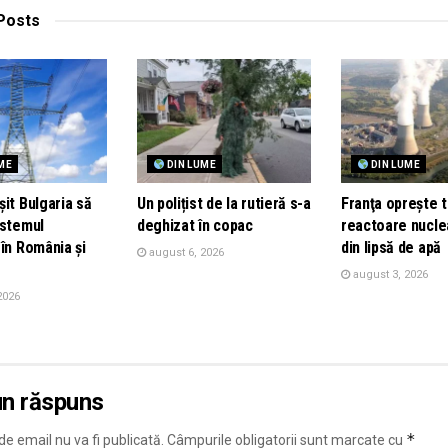
Posts
ME
DIN LUME
DIN LUME
it Bulgaria să
Un polițist de la rutieră s-a
Franţa opreşte t
istemul
deghizat în copac
reactoare nucle
în România și
din lipsă de apă
august 6, 2026
august 3, 2026
2026
un răspuns
*
e email nu va fi publicată.
Câmpurile obligatorii sunt marcate cu