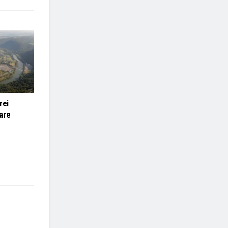
rei
are