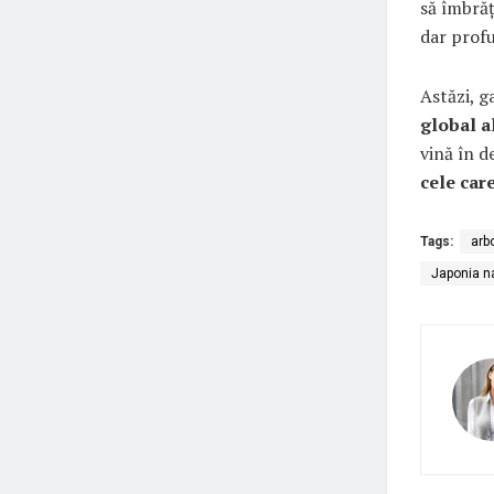
să îmbrăț
dar prof
Astăzi, g
global a
vină în d
cele car
Tags:
arb
Japonia n