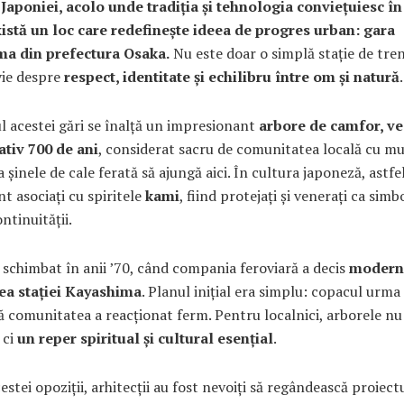
 Japoniei, acolo unde tradiția și tehnologia conviețuiesc î
există un loc care redefinește ideea de progres urban: gara
a din prefectura Osaka.
Nu este doar o simplă stație de tren,
vie despre
respect, identitate și echilibru între om și natură
.
l acestei gări se înalță un impresionant
arbore de camfor, ve
tiv 700 de ani
, considerat sacru de comunitatea locală cu mu
a șinele de cale ferată să ajungă aici. În cultura japoneză, astfe
nt asociați cu spiritele
kami
, fiind protejați și venerați ca simb
continuității.
 schimbat în anii ’70, când compania feroviară a decis
moderni
ea stației Kayashima
. Planul inițial era simplu: copacul urma 
să comunitatea a reacționat ferm. Pentru localnici, arborele nu
 ci
un reper spiritual și cultural esențial
.
cestei opoziții, arhitecții au fost nevoiți să regândească proiect