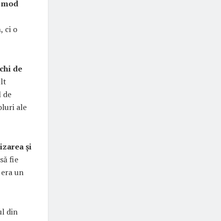
n mod
 ci o
chi de
lt
l de
oluri ale
zarea și
să fie
 era un
ul din