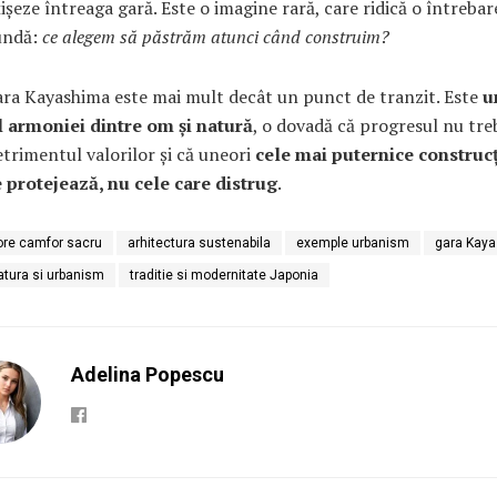
ișeze întreaga gară. Este o imagine rară, care ridică o întrebar
undă:
ce alegem să păstrăm atunci când construim?
ara Kayashima este mai mult decât un punct de tranzit. Este
u
l armoniei dintre om și natură
, o dovadă că progresul nu tre
etrimentul valorilor și că uneori
cele mai puternice construcț
e protejează, nu cele care distrug
.
ore camfor sacru
arhitectura sustenabila
exemple urbanism
gara Kay
atura si urbanism
traditie si modernitate Japonia
Adelina Popescu