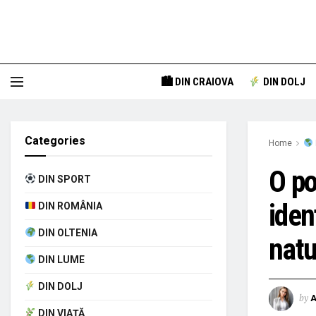
🏙 DIN CRAIOVA
DIN DOLJ
Categories
Home
O po
DIN SPORT
iden
DIN ROMÂNIA
DIN OLTENIA
natu
DIN LUME
DIN DOLJ
by
A
DIN VIAȚĂ