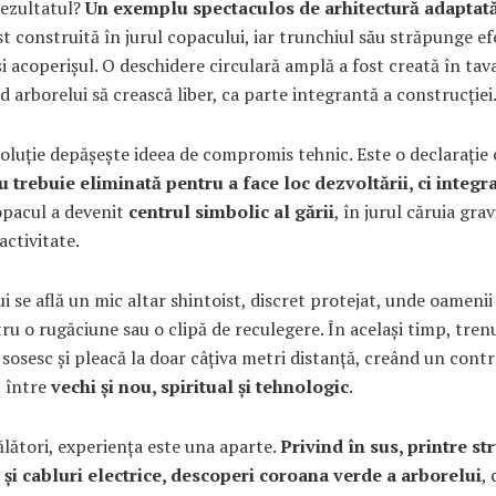
Rezultatul?
Un exemplu spectaculos de arhitectură adaptată
st construită în jurul copacului, iar trunchiul său străpunge ef
i acoperișul. O deschidere circulară amplă a fost creată în tav
 arborelui să crească liber, ca parte integrantă a construcției
oluție depășește ideea de compromis tehnic. Este o declarație 
u trebuie eliminată pentru a face loc dezvoltării, ci integra
opacul a devenit
centrul simbolic al gării
, în jurul căruia gra
activitate.
ui se află un mic altar shintoist, discret protejat, unde oamenii
ru o rugăciune sau o clipă de reculegere. În același timp, trenu
osesc și pleacă la doar câțiva metri distanță, creând un contr
t între
vechi și nou, spiritual și tehnologic
.
lători, experiența este una aparte.
Privind în sus, printre st
 și cabluri electrice, descoperi coroana verde a arborelui
,