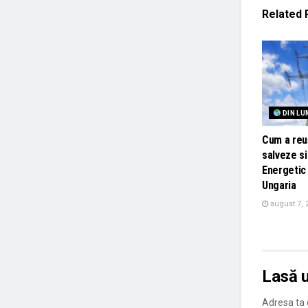
Related
DIN LU
Cum a reuș
salveze s
Energetic 
Ungaria
august 7, 
Lasă 
Adresa ta d