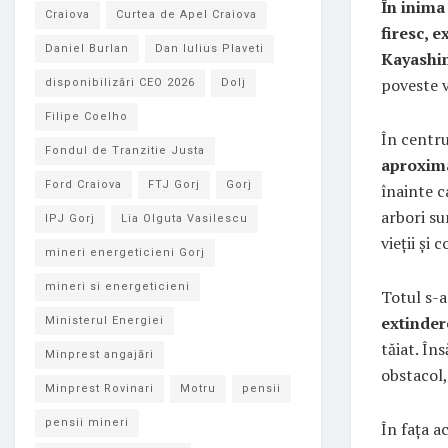
În inima
Craiova
Curtea de Apel Craiova
firesc, 
Daniel Burlan
Dan Iulius Plaveti
Kayashim
poveste 
disponibilizări CEO 2026
Dolj
Filipe Coelho
În centru
Fondul de Tranzitie Justa
aproxima
Ford Craiova
FTJ Gorj
Gorj
înainte c
arbori su
IPJ Gorj
Lia Olguta Vasilescu
vieții și 
mineri energeticieni Gorj
mineri si energeticieni
Totul s-a
extinder
Ministerul Energiei
tăiat. În
Minprest angajări
obstacol,
Minprest Rovinari
Motru
pensii
pensii mineri
În fața a