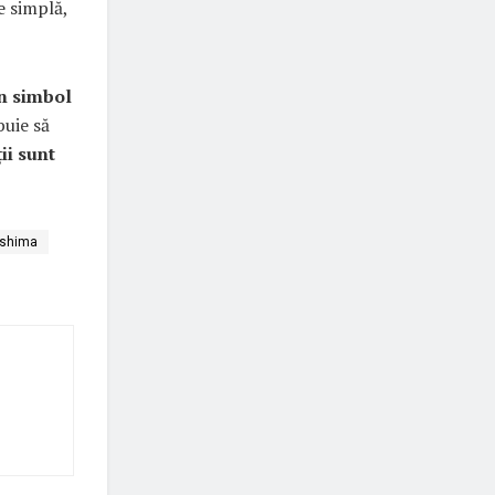
e simplă,
n simbol
buie să
ii sunt
ashima