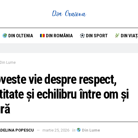
DIN OLTENIA
DIN ROMÂNIA
DIN SPORT
DIN VIAȚ
Din Lume
veste vie despre respect,
titate și echilibru între om și
ră
in
DELINA POPESCU
martie 25, 2026
Din Lume