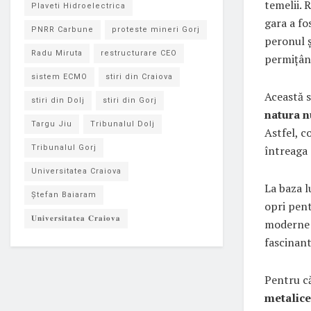
temelii. 
Plaveti Hidroelectrica
gara a fo
PNRR Carbune
proteste mineri Gorj
peronul ș
Radu Miruta
restructurare CEO
permițând
sistem ECMO
stiri din Craiova
Această s
stiri din Dolj
stiri din Gorj
natura n
Targu Jiu
Tribunalul Dolj
Astfel, c
întreaga 
Tribunalul Gorj
Universitatea Craiova
La baza l
Ștefan Baiaram
opri pent
𝐔𝐧𝐢𝐯𝐞𝐫𝐬𝐢𝐭𝐚𝐭𝐞𝐚 𝐂𝐫𝐚𝐢𝐨𝐯𝐚
moderne s
fascinan
Pentru că
metalice