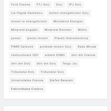
Ford Craiova
FTJ Gorj
Gorj
IPJ Gorj
Lia Olguta Vasilescu
mineri energeticieni Gorj
mineri si energeticieni
Ministerul Energiei
Minprest angajări
Minprest Rovinari
Motru
pensii
pensii mineri
Plaveti Hidroelectrica
PNRR Carbune
proteste mineri Gorj
Radu Miruta
restructurare CEO
sistem ECMO
stiri din Craiova
stiri din Dolj
stiri din Gorj
Targu Jiu
Tribunalul Dolj
Tribunalul Gorj
Universitatea Craiova
Ștefan Baiaram
𝐔𝐧𝐢𝐯𝐞𝐫𝐬𝐢𝐭𝐚𝐭𝐞𝐚 𝐂𝐫𝐚𝐢𝐨𝐯𝐚