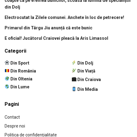
coapte ca pe vremea bunicilor, scoasă la lumină de specialiștii
din Dolj
Electrocutat la Zilele comunei. Anchete în loc de petrecere!
Primarul din Târgu Jiu anunță că este bunic
E oficial! Jucătorul Craiovei pleacă la Aris Limassol
Categorii
Din Sport
Din Dolj
Din România
Din Viață
Din Oltenia
🏙 Din Craiova
Din Lume
Din Media
Pagini
Contact
Despre noi
Politica de confidențialitate