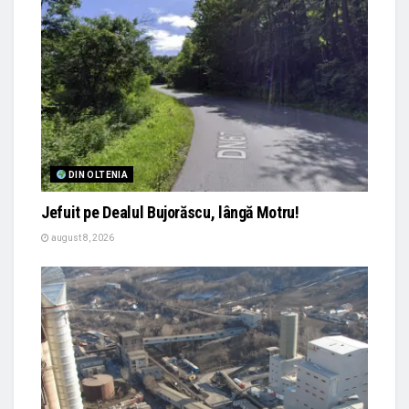
DIN OLTENIA
Jefuit pe Dealul Bujorăscu, lângă Motru!
august 8, 2026