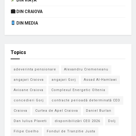
🏙 DIN CRAIOVA
DIN MEDIA
Topics
adeverinta pensionare
Alexandru Cremeneanu
angajari Craiova
angajari Gorj
Assad Al-Hamlawi
Avioane Craiova
Complexul Energetic Oltenia
concedieri Gorj
contracte perioadă determinată CEO
Craiova
Curtea de Apel Craiova
Daniel Burlan
Dan Iulius Plaveti
disponibilizări CEO 2026
Dolj
Filipe Coelho
Fondul de Tranzitie Justa