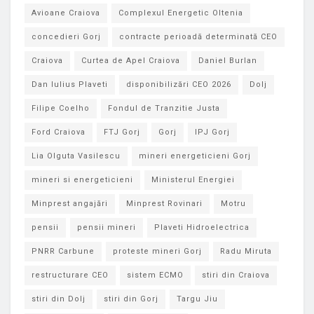
Avioane Craiova
Complexul Energetic Oltenia
concedieri Gorj
contracte perioadă determinată CEO
Craiova
Curtea de Apel Craiova
Daniel Burlan
Dan Iulius Plaveti
disponibilizări CEO 2026
Dolj
Filipe Coelho
Fondul de Tranzitie Justa
Ford Craiova
FTJ Gorj
Gorj
IPJ Gorj
Lia Olguta Vasilescu
mineri energeticieni Gorj
mineri si energeticieni
Ministerul Energiei
Minprest angajări
Minprest Rovinari
Motru
pensii
pensii mineri
Plaveti Hidroelectrica
PNRR Carbune
proteste mineri Gorj
Radu Miruta
restructurare CEO
sistem ECMO
stiri din Craiova
stiri din Dolj
stiri din Gorj
Targu Jiu