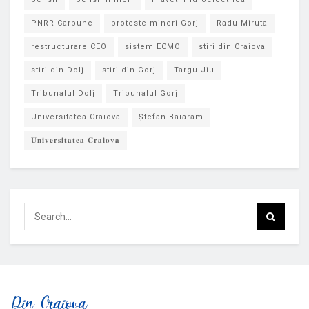
PNRR Carbune
proteste mineri Gorj
Radu Miruta
restructurare CEO
sistem ECMO
stiri din Craiova
stiri din Dolj
stiri din Gorj
Targu Jiu
Tribunalul Dolj
Tribunalul Gorj
Universitatea Craiova
Ștefan Baiaram
𝐔𝐧𝐢𝐯𝐞𝐫𝐬𝐢𝐭𝐚𝐭𝐞𝐚 𝐂𝐫𝐚𝐢𝐨𝐯𝐚