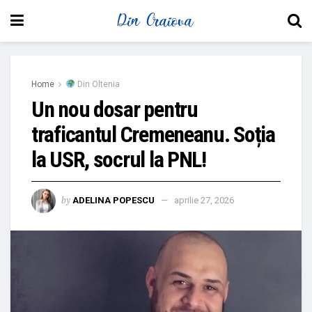
Home
Din Oltenia
Un nou dosar pentru
traficantul Cremeneanu. Soția
la USR, socrul la PNL!
by
ADELINA POPESCU
aprilie 27, 2026