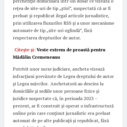
percheziție domiciliară într-un dosar ce vizează o
rețea de site-uri de tip „știri”, suspectată că ar fi
preluat și republicat ilegal articole jurnalistice,
prin utilizarea fluxurilor RSS și a unor mecanisme
automate de tip „site-uri oglindă”, fără
respectarea drepturilor de autor.
Citește și:
Veste extrem de proastă pentru
Mădălin Cremeneanu
Potrivit unor surse judiciare, ancheta vizează
infracțiuni prevăzute de Legea dreptului de autor
și Legea mărcilor. Anchetatorii au descins la
domiciliile și sediile unor persoane fizice și
juridice suspectate că, în perioada 2023 –
prezent, ar fi construit și operat o infrastructură
online prin care conținut jurnalistic era preluat
automat de pe alte publicații și republicat, fără