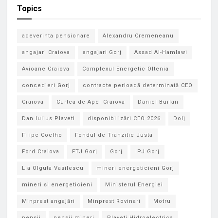
Topics
adeverinta pensionare
Alexandru Cremeneanu
angajari Craiova
angajari Gorj
Assad Al-Hamlawi
Avioane Craiova
Complexul Energetic Oltenia
concedieri Gorj
contracte perioadă determinată CEO
Craiova
Curtea de Apel Craiova
Daniel Burlan
Dan Iulius Plaveti
disponibilizări CEO 2026
Dolj
Filipe Coelho
Fondul de Tranzitie Justa
Ford Craiova
FTJ Gorj
Gorj
IPJ Gorj
Lia Olguta Vasilescu
mineri energeticieni Gorj
mineri si energeticieni
Ministerul Energiei
Minprest angajări
Minprest Rovinari
Motru
pensii
pensii mineri
Plaveti Hidroelectrica