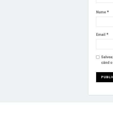
*
Nume
*
Email
Salveaz
când o