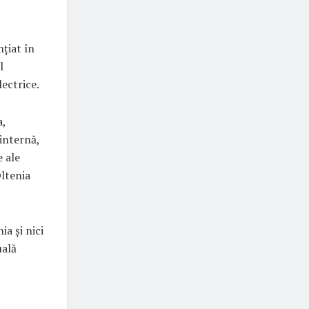
nțiat în
l
ectrice.
a,
internă,
e ale
Oltenia
a și nici
uală