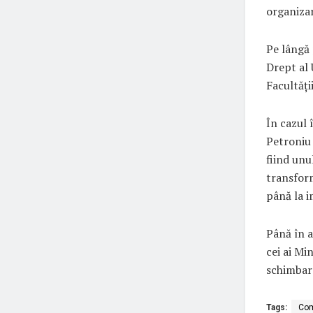
organiza
Pe lângă 
Drept al 
Facultăți
În cazul 
Petroniu 
fiind unu
transform
până la i
Până în a
cei ai Mi
schimbar
Tags:
Com