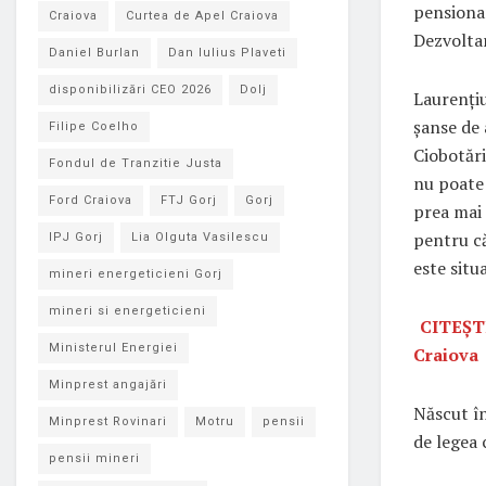
pensionar
Craiova
Curtea de Apel Craiova
Dezvoltar
Daniel Burlan
Dan Iulius Plaveti
disponibilizări CEO 2026
Dolj
Laurențiu
șanse de 
Filipe Coelho
Ciobotări
Fondul de Tranzitie Justa
nu poate 
Ford Craiova
FTJ Gorj
Gorj
prea mai 
pentru c
IPJ Gorj
Lia Olguta Vasilescu
este situ
mineri energeticieni Gorj
mineri si energeticieni
CITEȘTE
Ministerul Energiei
Craiova
Minprest angajări
Născut în
Minprest Rovinari
Motru
pensii
de legea 
pensii mineri