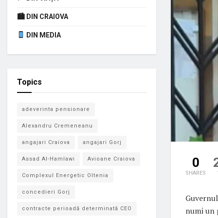
🏙 DIN CRAIOVA
DIN MEDIA
Topics
adeverinta pensionare
Alexandru Cremeneanu
angajari Craiova
angajari Gorj
0
Assad Al-Hamlawi
Avioane Craiova
SHARES
Complexul Energetic Oltenia
concedieri Gorj
Guvernul 
numi un p
contracte perioadă determinată CEO