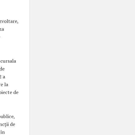
zvoltare,
za
e
ucursala
 de
2 a
e la
oiecte de
publice,
ncții de
 în