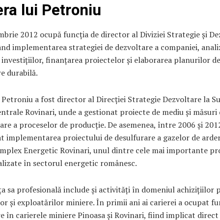
era lui Petroniu
brie 2012 ocupă funcția de director al Diviziei Strategie și De
nd implementarea strategiei de dezvoltare a companiei, anali
i investițiilor, finanțarea proiectelor și elaborarea planurilor d
e durabilă.
 Petroniu a fost director al Direcției Strategie Dezvoltare la S
ntrale Rovinari, unde a gestionat proiecte de mediu și măsuri
zare a proceselor de producție. De asemenea, între 2006 și 201
 implementarea proiectului de desulfurare a gazelor de arder
mplex Energetic Rovinari, unul dintre cele mai importante pr
lizate în sectorul energetic românesc.
a sa profesională include și activități în domeniul achizițiilor 
lor și exploatărilor miniere. În primii ani ai carierei a ocupat fu
 în carierele miniere Pinoasa și Rovinari, fiind implicat direct