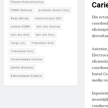
Cari
Plaveti Hidroelectrica
PNRR Carbune
proteste mineri Gorj
Din octom
Radu Miruta
restructurare CEO
coordonâ
sistem ECMO
stiri din Craiova
eficiențe
dezvoltar
stiri din Dolj
stiri din Gorj
Targu Jiu
Tribunalul Dolj
Anterior,
Tribunalul Gorj
Electroce
Universitatea Craiova
eficienti
coordonat
Ștefan Baiaram
fostul Co
𝐔𝐧𝐢𝐯𝐞𝐫𝐬𝐢𝐭𝐚𝐭𝐞𝐚 𝐂𝐫𝐚𝐢𝐨𝐯𝐚
mediu rea
Experienț
investiții
conducere