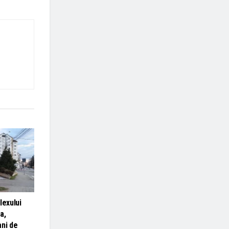
lexului
a,
ani de