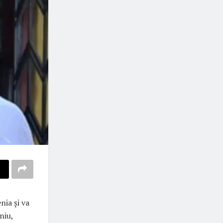
nia și va
niu,