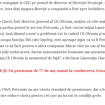
 reangajat la CEO pe postul de director al Direcției Strategii –
e. Asta deși singura direcție a companiei a fost spre închidere.
 Ciurel, fost director general al CE Oltenia, susține că cele ma
a prelua postul le are Ion Petroniu. „A fost curtat inițial Laure
că, însă dânsul a avut o problemă tot în cadrul CE Oltenia și s
ocupa funcția. Din câte înțeleg, este aproape sigur că va fi Pe
au ce să facă pentru a salva compania. Măcar vine un om al loc
ă știți vorba aceea: facem înmormântări frumoase sau parastas
ația CE Oltenia în momentul de față”, a declarat Laurențiu Ciur
 ȘI: Un pensionar de 77 de ani, numit la conducerea Avio
 1969, Petroniu nu are vârsta standard de pensionare, dar a b
care reduce vârsta pentru cei care au lucrat în condiții grele.