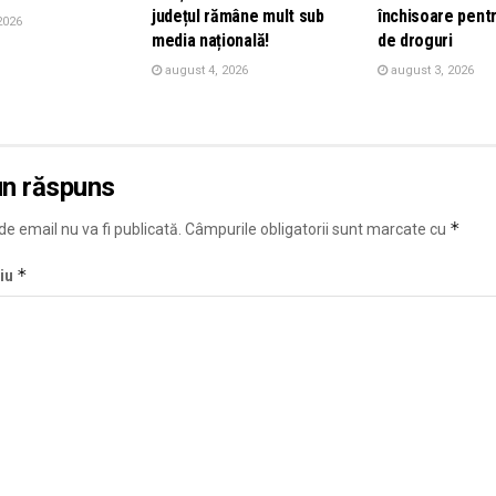
județul rămâne mult sub
închisoare pentr
2026
media națională!
de droguri
august 4, 2026
august 3, 2026
un răspuns
*
e email nu va fi publicată.
Câmpurile obligatorii sunt marcate cu
*
iu