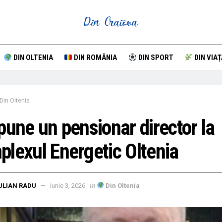
DIN OLTENIA
DIN ROMÂNIA
DIN SPORT
DIN VIAȚ
Din Oltenia
pune un pensionar director la
lexul Energetic Oltenia
in
ULIAN RADU
iunie 3, 2026
Din Oltenia