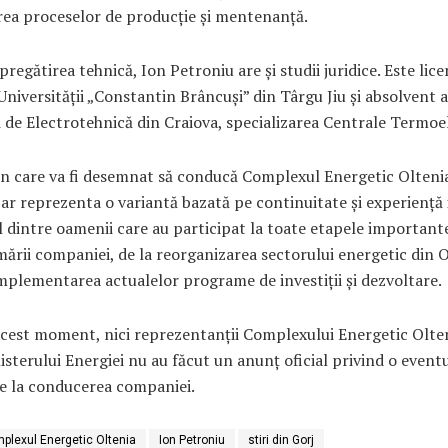
rea proceselor de producție și mentenanță.
pregătirea tehnică, Ion Petroniu are și studii juridice. Este lice
Universității „Constantin Brâncuși” din Târgu Jiu și absolvent a
i de Electrotehnică din Craiova, specializarea Centrale Termoel
în care va fi desemnat să conducă Complexul Energetic Olteni
ar reprezenta o variantă bazată pe continuitate și experiență 
l dintre oamenii care au participat la toate etapele important
ării companiei, de la reorganizarea sectorului energetic din 
mplementarea actualelor programe de investiții și dezvoltare.
cest moment, nici reprezentanții Complexului Energetic Olteni
nisterului Energiei nu au făcut un anunț oficial privind o event
e la conducerea companiei.
plexul Energetic Oltenia
Ion Petroniu
stiri din Gorj