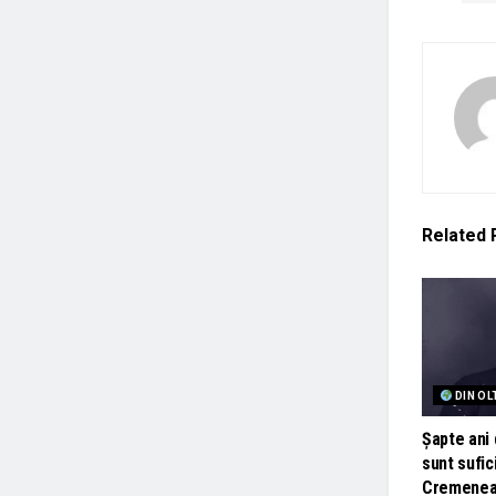
Related
DIN OL
Șapte ani 
sunt sufic
Cremenea