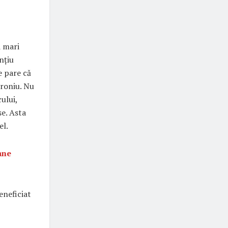
i mari
nțiu
e pare că
troniu. Nu
ului,
e. Asta
el.
ane
eneficiat