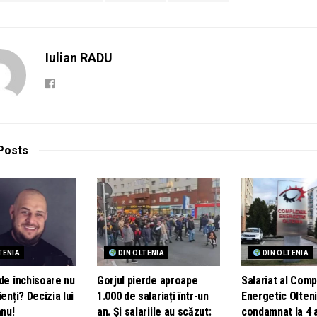
Iulian RADU
Posts
TENIA
DIN OLTENIA
DIN OLTENIA
de închisoare nu
Gorjul pierde aproape
Salariat al Comp
ienți? Decizia lui
1.000 de salariați într-un
Energetic Olteni
nu!
an. Și salariile au scăzut:
condamnat la 4 