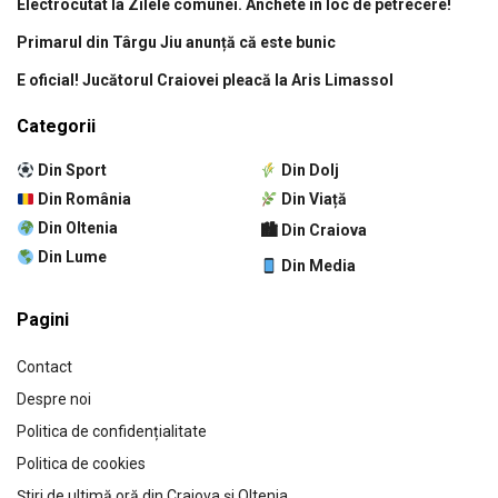
Electrocutat la Zilele comunei. Anchete în loc de petrecere!
Primarul din Târgu Jiu anunță că este bunic
E oficial! Jucătorul Craiovei pleacă la Aris Limassol
Categorii
Din Sport
Din Dolj
Din România
Din Viață
Din Oltenia
🏙 Din Craiova
Din Lume
Din Media
Pagini
Contact
Despre noi
Politica de confidențialitate
Politica de cookies
Știri de ultimă oră din Craiova și Oltenia