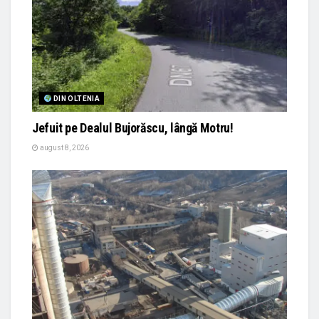
DIN OLTENIA
Jefuit pe Dealul Bujorăscu, lângă Motru!
august 8, 2026