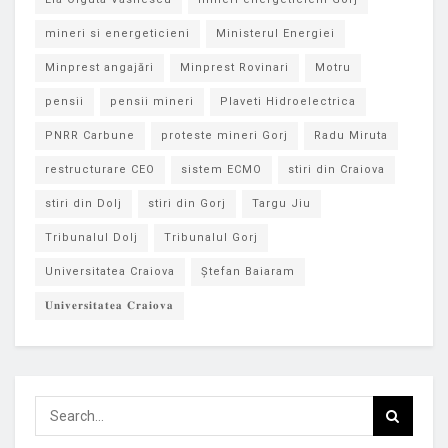
mineri si energeticieni
Ministerul Energiei
Minprest angajări
Minprest Rovinari
Motru
pensii
pensii mineri
Plaveti Hidroelectrica
PNRR Carbune
proteste mineri Gorj
Radu Miruta
restructurare CEO
sistem ECMO
stiri din Craiova
stiri din Dolj
stiri din Gorj
Targu Jiu
Tribunalul Dolj
Tribunalul Gorj
Universitatea Craiova
Ștefan Baiaram
𝐔𝐧𝐢𝐯𝐞𝐫𝐬𝐢𝐭𝐚𝐭𝐞𝐚 𝐂𝐫𝐚𝐢𝐨𝐯𝐚