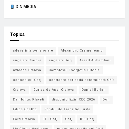
DIN MEDIA
Topics
adeverinta pensionare
Alexandru Cremeneanu
angajari Craiova
angajari Gorj
Assad Al-Hamlawi
Avioane Craiova
Complexul Energetic Oltenia
concedieri Gorj
contracte perioadă determinată CEO
Craiova
Curtea de Apel Craiova
Daniel Burlan
Dan Iulius Plaveti
disponibilizări CEO 2026
Dolj
Filipe Coelho
Fondul de Tranzitie Justa
Ford Craiova
FTJ Gorj
Gorj
IPJ Gorj
Lia Olguta Vasilescu
mineri energeticieni Gorj