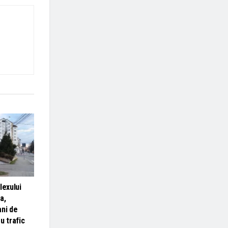
lexului
a,
ani de
u trafic