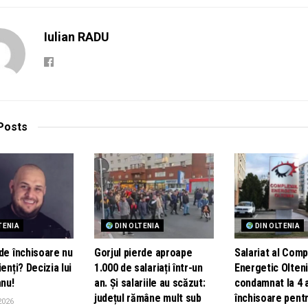
Iulian RADU
Posts
TENIA
DIN OLTENIA
DIN OLTENIA
de închisoare nu
Gorjul pierde aproape
Salariat al Comp
ienți? Decizia lui
1.000 de salariați într-un
Energetic Olteni
nu!
an. Și salariile au scăzut:
condamnat la 4 
județul rămâne mult sub
închisoare pentr
2026