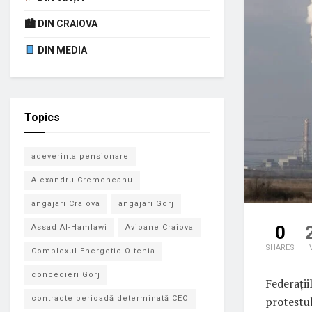
🏙 DIN CRAIOVA
DIN MEDIA
Topics
adeverinta pensionare
Alexandru Cremeneanu
angajari Craiova
angajari Gorj
0
Assad Al-Hamlawi
Avioane Craiova
SHARES
Complexul Energetic Oltenia
concedieri Gorj
Federații
protestul
contracte perioadă determinată CEO