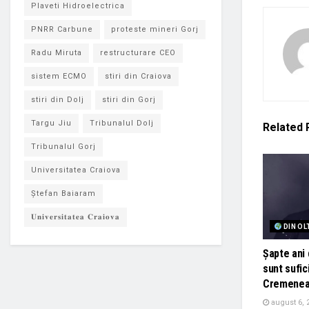
Plaveti Hidroelectrica
PNRR Carbune
proteste mineri Gorj
Radu Miruta
restructurare CEO
sistem ECMO
stiri din Craiova
stiri din Dolj
stiri din Gorj
Targu Jiu
Tribunalul Dolj
Related
Tribunalul Gorj
Universitatea Craiova
Ștefan Baiaram
𝐔𝐧𝐢𝐯𝐞𝐫𝐬𝐢𝐭𝐚𝐭𝐞𝐚 𝐂𝐫𝐚𝐢𝐨𝐯𝐚
DIN OL
Șapte ani 
sunt sufic
Cremenea
august 6, 