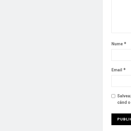
*
Nume
*
Email
Salveaz
când o