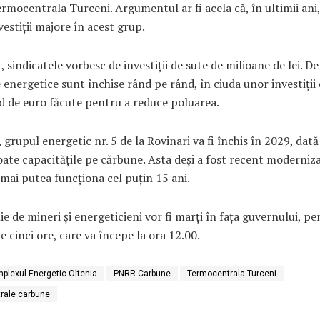
ermocentrala Turceni. Argumentul ar fi acela că, în ultimii ani,
vestiții majore în acest grup.
, sindicatele vorbesc de investiții de sute de milioane de lei. De 
 energetice sunt închise rând pe rând, în ciuda unor investiții
d de euro făcute pentru a reduce poluarea.
 grupul energetic nr. 5 de la Rovinari va fi închis în 2029, dată
ate capacitățile pe cărbune. Asta deși a fost recent moderniza
mai putea funcționa cel puțin 15 ani.
ie de mineri și energeticieni vor fi marți în fața guvernului, p
e cinci ore, care va începe la ora 12.00.
plexul Energetic Oltenia
PNRR Carbune
Termocentrala Turceni
rale carbune