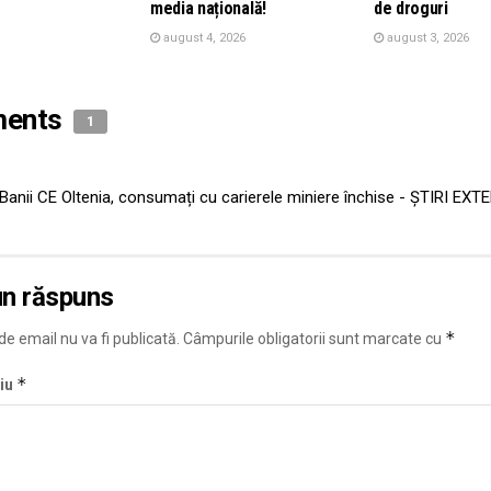
media națională!
de droguri
august 4, 2026
august 3, 2026
ents
1
Banii CE Oltenia, consumați cu carierele miniere închise - ȘTIRI EXT
un răspuns
*
e email nu va fi publicată.
Câmpurile obligatorii sunt marcate cu
*
iu