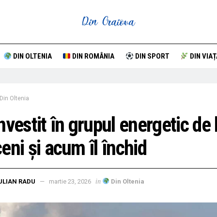
DIN OLTENIA
DIN ROMÂNIA
DIN SPORT
DIN VIAȚ
Din Oltenia
nvestit în grupul energetic de 
eni și acum îl închid
in
ULIAN RADU
martie 23, 2026
Din Oltenia