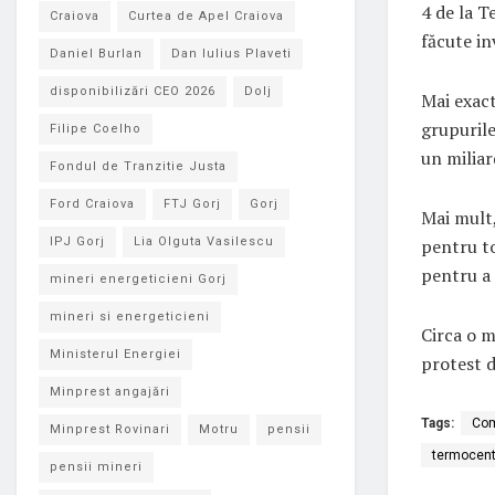
4 de la T
Craiova
Curtea de Apel Craiova
făcute in
Daniel Burlan
Dan Iulius Plaveti
disponibilizări CEO 2026
Dolj
Mai exact
grupurile
Filipe Coelho
un miliar
Fondul de Tranzitie Justa
Ford Craiova
FTJ Gorj
Gorj
Mai mult,
pentru to
IPJ Gorj
Lia Olguta Vasilescu
pentru a 
mineri energeticieni Gorj
mineri si energeticieni
Circa o m
Ministerul Energiei
protest d
Minprest angajări
Tags:
Com
Minprest Rovinari
Motru
pensii
termocent
pensii mineri