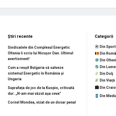
Știri recente
Categorii
Din Sport
Sindicatele din Complexul Energetic
Oltenia îi scriu lui Nicușor Dan. Ultimul
Din Româ
avertisment!
Din Olten
Din Lume
Cum a reușit Bulgaria să salveze
sistemul Energetic în România și
Din Dolj
Ungaria
Din Viață
🏙 Din Crai
Suprafața de joc de la Kuopio, criticată
dur: „N-am mai văzut așa ceva”
Din Medi
Cornel Mondea, vizat de un dosar penal