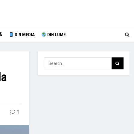
Ă
DIN MEDIA
DIN LUME
la
1