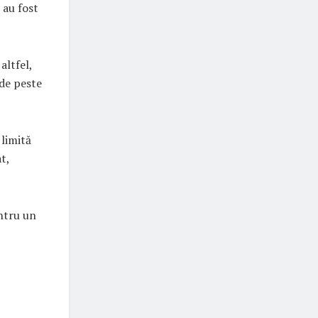
 au fost
altfel,
 de peste
 limită
t,
entru un