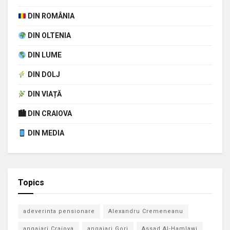
DIN ROMÂNIA
DIN OLTENIA
DIN LUME
DIN DOLJ
DIN VIAȚĂ
🏙 DIN CRAIOVA
DIN MEDIA
Topics
adeverinta pensionare
Alexandru Cremeneanu
angajari Craiova
angajari Gorj
Assad Al-Hamlawi