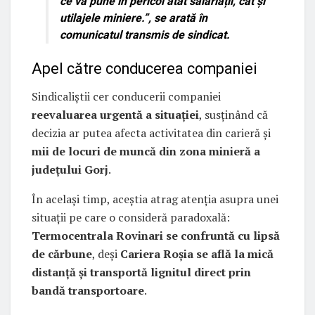
ce va pune în pericol atât salariații, cât și
utilajele miniere.”
, se arată în
comunicatul transmis de sindicat.
Apel către conducerea companiei
Sindicaliștii cer conducerii companiei
reevaluarea urgentă a situației
, susținând că
decizia ar putea afecta activitatea din carieră și
mii de locuri de muncă din zona minieră a
județului Gorj
.
În același timp, aceștia atrag atenția asupra unei
situații pe care o consideră paradoxală:
Termocentrala Rovinari se confruntă cu lipsă
de cărbune
, deși
Cariera Roșia se află la mică
distanță și transportă lignitul direct prin
bandă transportoare
.