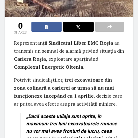
0
SHARES
Reprezentanții
Sindicatul Liber EMC Roșia
au
transmis un semnal de alarmă privind situația din
Cariera Roșia
, exploatare aparținând
Complexul Energetic Oltenia
.
Potrivit sindicaliștilor,
trei excavatoare din
zona colinară a carierei ar urma să nu mai
funcționeze începând cu 1 aprilie
, decizie care
ar putea avea efecte asupra activității miniere.
„Dacă aceste utilaje sunt oprite, în
maximum trei luni excavatoarele rămase
nu vor mai avea fronturi de lucru, ceea