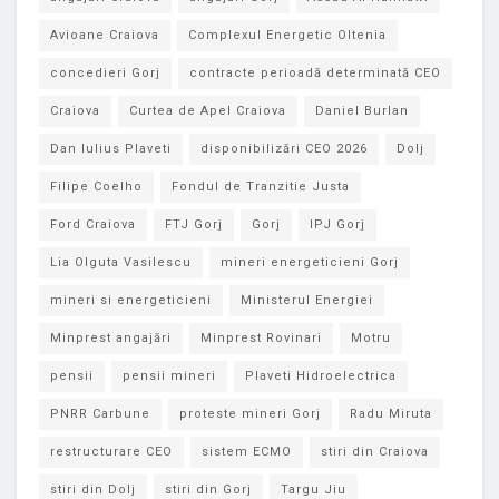
Avioane Craiova
Complexul Energetic Oltenia
concedieri Gorj
contracte perioadă determinată CEO
Craiova
Curtea de Apel Craiova
Daniel Burlan
Dan Iulius Plaveti
disponibilizări CEO 2026
Dolj
Filipe Coelho
Fondul de Tranzitie Justa
Ford Craiova
FTJ Gorj
Gorj
IPJ Gorj
Lia Olguta Vasilescu
mineri energeticieni Gorj
mineri si energeticieni
Ministerul Energiei
Minprest angajări
Minprest Rovinari
Motru
pensii
pensii mineri
Plaveti Hidroelectrica
PNRR Carbune
proteste mineri Gorj
Radu Miruta
restructurare CEO
sistem ECMO
stiri din Craiova
stiri din Dolj
stiri din Gorj
Targu Jiu