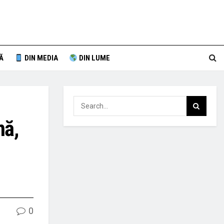
Ă
DIN MEDIA
DIN LUME
nă,
0