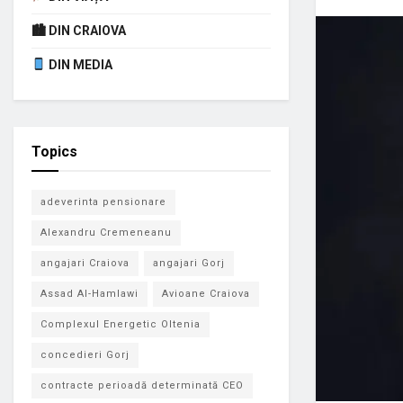
🏙 DIN CRAIOVA
DIN MEDIA
Topics
adeverinta pensionare
Alexandru Cremeneanu
angajari Craiova
angajari Gorj
Assad Al-Hamlawi
Avioane Craiova
Complexul Energetic Oltenia
concedieri Gorj
contracte perioadă determinată CEO