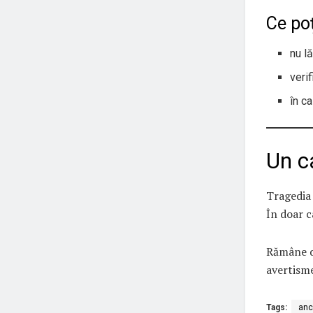
Ce poț
nu l
veri
în c
Un c
Tragedia 
În doar c
Rămâne de
avertisme
Tags:
anc