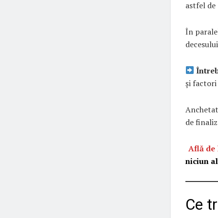
astfel de 
În parale
decesului
Între
și factori
Anchetato
de finaliz
Află de 
niciun a
Ce tr