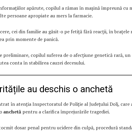
informațiilor apărute, copilul a rămas în mașină împreună cu 
lte persoane apropiate au mers la farmacie.
cere, cei din familie au găsit-o pe fetiță fără reacții, în brațele
cea prin momente de panică.
e preliminare, copilul suferea de o afecțiune genetică rară, un
utea conta în stabilirea cauzei decesului.
ritățile au deschis o anchetă
ntrat în atenția Inspectoratul de Poliție al Județului Dolj, care 
 o
anchetă
pentru a clarifica împrejurările tragediei.
tocmit dosar penal pentru ucidere din culpă, procedură stand