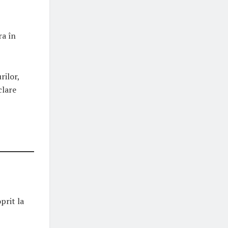
ra în
rilor,
clare
prit la