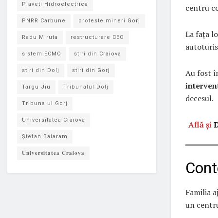
Plaveti Hidroelectrica
centru c
PNRR Carbune
proteste mineri Gorj
La fața l
Radu Miruta
restructurare CEO
autoturi
sistem ECMO
stiri din Craiova
stiri din Dolj
stiri din Gorj
Au fost î
interven
Targu Jiu
Tribunalul Dolj
decesul.
Tribunalul Gorj
Universitatea Craiova
Află și
D
Ștefan Baiaram
𝐔𝐧𝐢𝐯𝐞𝐫𝐬𝐢𝐭𝐚𝐭𝐞𝐚 𝐂𝐫𝐚𝐢𝐨𝐯𝐚
Conte
Familia a
un centr