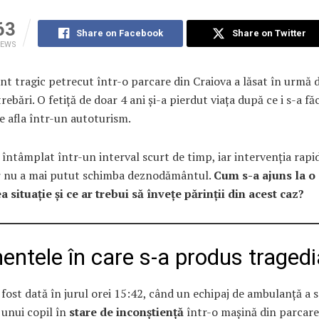
63
Share on Facebook
Share on Twitter
IEWS
nt tragic petrecut într-o parcare din Craiova a lăsat în urmă d
rebări. O fetiță de doar 4 ani și-a pierdut viața după ce i s-a fă
e afla într-un autoturism.
 întâmplat într-un interval scurt de timp, iar intervenția rapi
r nu a mai putut schimba deznodământul.
Cum s-a ajuns la o
situație și ce ar trebui să învețe părinții din acest caz?
ntele în care s-a produs tragedi
fost dată în jurul orei 15:42, când un echipaj de ambulanță a
 unui copil în
stare de inconștiență
într-o mașină din parcare