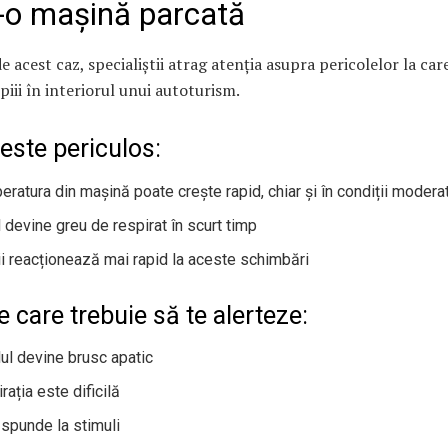
r-o mașină parcată
e acest caz, specialiștii atrag atenția asupra pericolelor la care
piii în interiorul unui autoturism.
este periculos:
eratura din mașină poate crește rapid, chiar și în condiții modera
l devine greu de respirat în scurt timp
ii reacționează mai rapid la aceste schimbări
care trebuie să te alerteze:
lul devine brusc apatic
rația este dificilă
ăspunde la stimuli