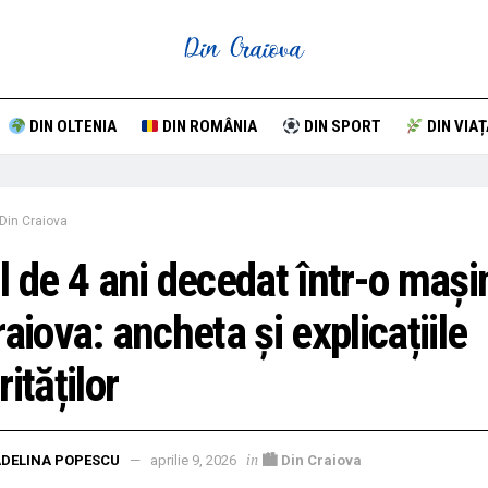
DIN OLTENIA
DIN ROMÂNIA
DIN SPORT
DIN VIAȚ
Din Craiova
l de 4 ani decedat într-o mași
raiova: ancheta și explicațiile
rităților
in
DELINA POPESCU
aprilie 9, 2026
🏙 Din Craiova