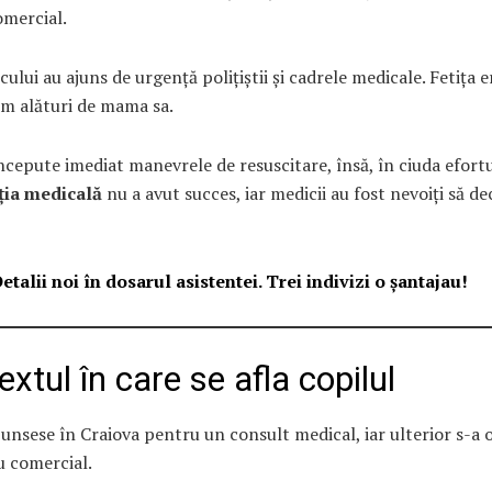
omercial.
ocului au ajuns de urgență polițiștii și cadrele medicale. Fetița e
sm alături de mama sa.
ncepute imediat manevrele de resuscitare, însă, în ciuda efortu
ția medicală
nu a avut succes, iar medicii au fost nevoiți să de
etalii noi în dosarul asistentei. Trei indivizi o șantajau!
xtul în care se afla copilul
junsese în Craiova pentru un consult medical, iar ulterior s-a o
u comercial.