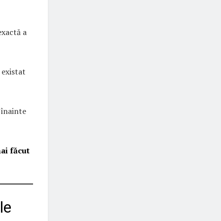
exactă a
 existat
 înainte
ai făcut
le