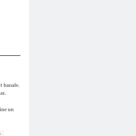
e
t banale.
ar.
vine un
ă