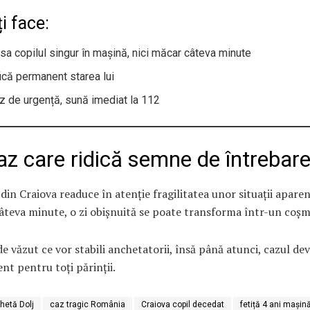
i face:
ăsa copilul singur în mașină, nici măcar câteva minute
fică permanent starea lui
az de urgență, sună imediat la 112
az care ridică semne de întrebar
din Craiova readuce în atenție fragilitatea unor situații aparen
âteva minute, o zi obișnuită se poate transforma într-un coșm
 văzut ce vor stabili anchetatorii, însă până atunci, cazul de
nt pentru toți părinții.
hetă Dolj
caz tragic România
Craiova copil decedat
fetiță 4 ani mașin