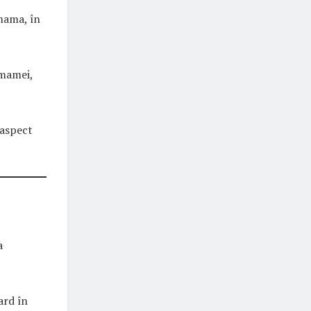
mama, în
 mamei,
 aspect
a
ard în