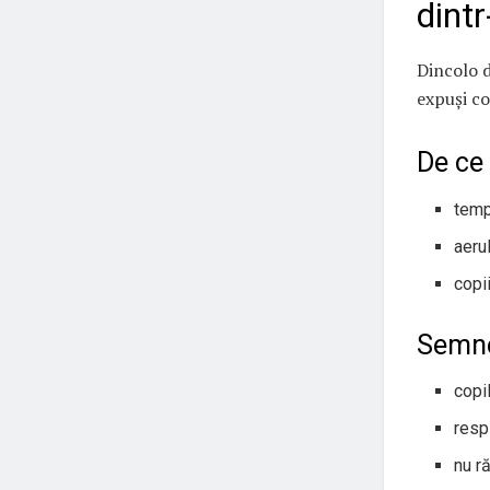
dint
Dincolo d
expuși co
De ce 
temp
aeru
copi
Semne 
copi
respi
nu r