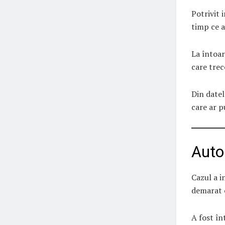
Potrivit 
timp ce a
La întoar
care tre
Din datel
care ar p
Auto
Cazul a i
demarat
A fost în