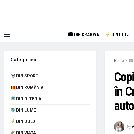
🏙 DIN CRAIOVA
DIN DOLJ
Categories
Home
🏙 
Copi
DIN SPORT
în C
DIN ROMÂNIA
DIN OLTENIA
auto
DIN LUME
DIN DOLJ
by
A
DIN VIAȚĂ