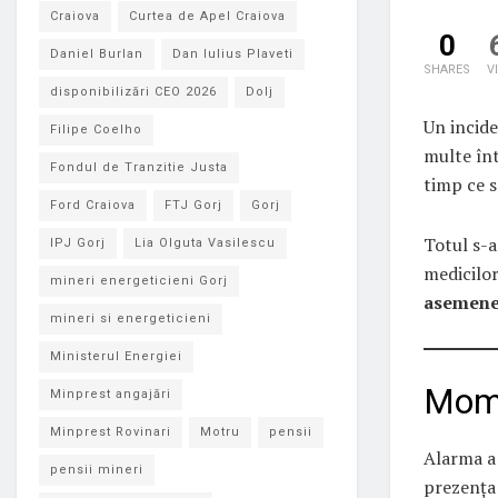
Craiova
Curtea de Apel Craiova
0
Daniel Burlan
Dan Iulius Plaveti
SHARES
V
disponibilizări CEO 2026
Dolj
Un incide
Filipe Coelho
multe înt
Fondul de Tranzitie Justa
timp ce s
Ford Craiova
FTJ Gorj
Gorj
Totul s-a
IPJ Gorj
Lia Olguta Vasilescu
medicilo
mineri energeticieni Gorj
asemenea 
mineri si energeticieni
Ministerul Energiei
Mome
Minprest angajări
Minprest Rovinari
Motru
pensii
Alarma a 
pensii mineri
prezența