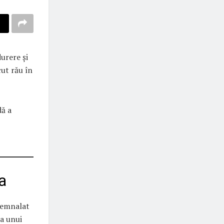
urere și
cut rău în
dă a
a
 semnalat
a unui