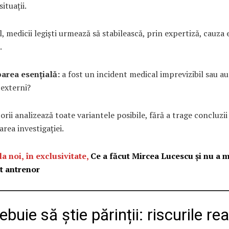
situații.
l, medicii legiști urmează să stabilească, prin expertiză, cauza 
.
barea esențială:
a fost un incident medical imprevizibil sau au
 externi?
rii analizează toate variantele posibile, fără a trage concluzii
area investigației.
la noi, în exclusivitate,
Ce a făcut Mircea Lucescu și nu a m
lt antrenor
ebuie să știe părinții: riscurile rea