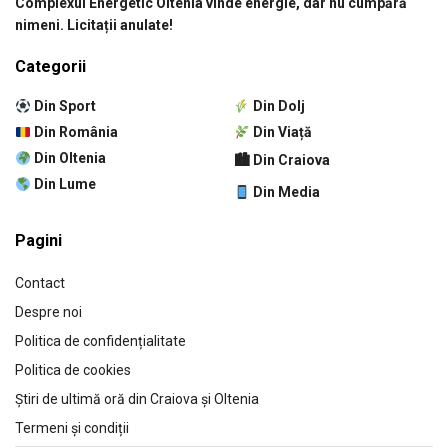
Complexul Energetic Oltenia vinde energie, dar nu cumpără
nimeni. Licitații anulate!
Categorii
Din Sport
Din Dolj
Din România
Din Viață
Din Oltenia
🏙 Din Craiova
Din Lume
Din Media
Pagini
Contact
Despre noi
Politica de confidențialitate
Politica de cookies
Știri de ultimă oră din Craiova și Oltenia
Termeni și condiții