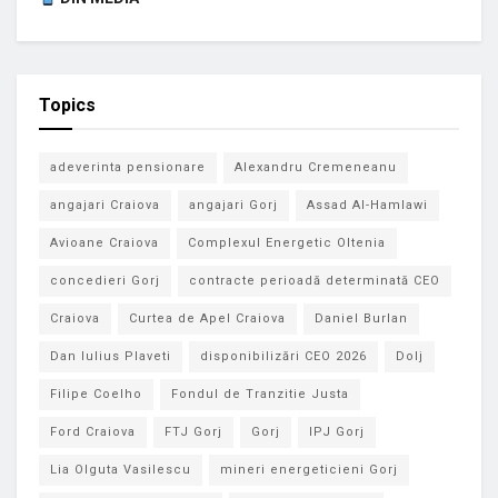
Topics
adeverinta pensionare
Alexandru Cremeneanu
angajari Craiova
angajari Gorj
Assad Al-Hamlawi
Avioane Craiova
Complexul Energetic Oltenia
concedieri Gorj
contracte perioadă determinată CEO
Craiova
Curtea de Apel Craiova
Daniel Burlan
Dan Iulius Plaveti
disponibilizări CEO 2026
Dolj
Filipe Coelho
Fondul de Tranzitie Justa
Ford Craiova
FTJ Gorj
Gorj
IPJ Gorj
Lia Olguta Vasilescu
mineri energeticieni Gorj