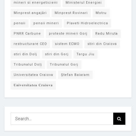
mineri si energeticieni
Ministerul Energiei
Minprest angajări
Minprest Rovinari
Motru
pensii
pensii mineri
Plaveti Hidroelectrica
PNRR Carbune
proteste mineri Gorj
Radu Miruta
restructurare CEO
sistem ECMO
stiri din Craiova
stiri din Dolj
stiri din Gorj
Targu Jiu
Tribunalul Dolj
Tribunalul Gorj
Universitatea Craiova
Ștefan Baiaram
𝐔𝐧𝐢𝐯𝐞𝐫𝐬𝐢𝐭𝐚𝐭𝐞𝐚 𝐂𝐫𝐚𝐢𝐨𝐯𝐚