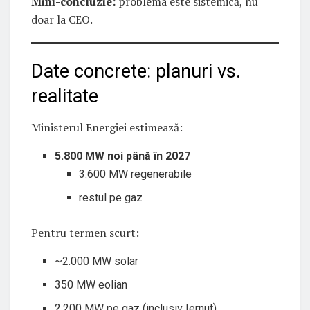
Mini-concluzie:
problema este sistemică, nu
doar la CEO.
Date concrete: planuri vs.
realitate
Ministerul Energiei estimează:
5.800 MW noi până în 2027
3.600 MW regenerabile
restul pe gaz
Pentru termen scurt:
~2.000 MW solar
350 MW eolian
2.200 MW pe gaz (inclusiv Iernut)