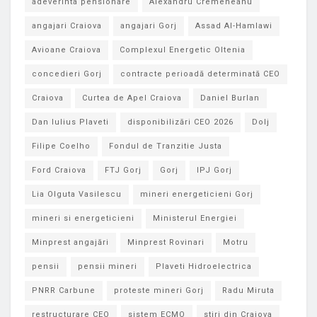
adeverinta pensionare
Alexandru Cremeneanu
angajari Craiova
angajari Gorj
Assad Al-Hamlawi
Avioane Craiova
Complexul Energetic Oltenia
concedieri Gorj
contracte perioadă determinată CEO
Craiova
Curtea de Apel Craiova
Daniel Burlan
Dan Iulius Plaveti
disponibilizări CEO 2026
Dolj
Filipe Coelho
Fondul de Tranzitie Justa
Ford Craiova
FTJ Gorj
Gorj
IPJ Gorj
Lia Olguta Vasilescu
mineri energeticieni Gorj
mineri si energeticieni
Ministerul Energiei
Minprest angajări
Minprest Rovinari
Motru
pensii
pensii mineri
Plaveti Hidroelectrica
PNRR Carbune
proteste mineri Gorj
Radu Miruta
restructurare CEO
sistem ECMO
stiri din Craiova