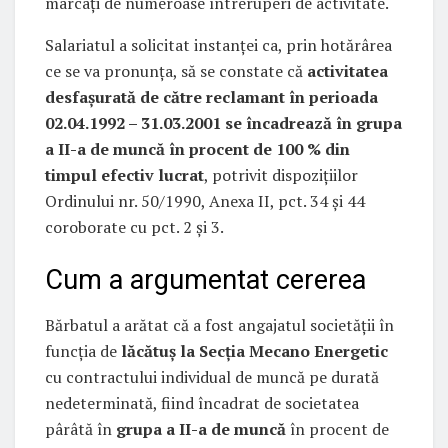
marcați de numeroase întreruperi de activitate.
Salariatul a solicitat instanţei ca, prin hotărârea
ce se va pronunţa, să se constate că
activitatea
desfaşurată de către reclamant în perioada
02.04.1992 – 31.03.2001 se încadrează în grupa
a II-a de muncă în procent de 100 % din
timpul efectiv lucrat
, potrivit dispoziţiilor
Ordinului nr. 50/1990, Anexa II, pct. 34 şi 44
coroborate cu pct. 2 şi 3.
Cum a argumentat cererea
Bărbatul a arătat că a fost angajatul societății în
funcţia de
lăcătuş la Secţia Mecano Energetic
cu contractului individual de muncă pe durată
nedeterminată, fiind încadrat de societatea
pârâtă în
grupa a II-a de muncă
în procent de