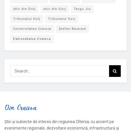
stiri din Dolj
stiri din Gorj
Targu Jiu
Tribunalul Dolj
Tribunalul Gorj
Universitatea Craiova
Ștefan Baiaram
𝐔𝐧𝐢𝐯𝐞𝐫𝐬𝐢𝐭𝐚𝐭𝐞𝐚 𝐂𝐫𝐚𝐢𝐨𝐯𝐚
Știri și subiecte de interes din regiunea Oltenia, cu accent pe
evenimente regionale, dezvoltare economică, infrastructură și