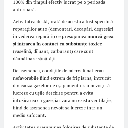
100% din timpul efectiv lucrat pe o perioada
anterioară.
Activitatea desfăşurată de acesta a fost specifică
reparaţiilor auto (demontari, decapări, degresări
în vederea reparării) ce presupunea
muncă grea
şi intrarea în contact cu substanţe toxice
(vaselină, diluant, carburant) care sunt
dăunătoare sănătăţii.
De asemenea, condiţiile de microclimat erau
nefavorabile fiind extrem de frig iarna, întrucât
din cauza gazelor de eşapament erau nevoiţi să
lucreze cu uşile deschise pentru a evita
intoxicarea cu gaze, iar vara nu exista ventilaţie,
fiind de asemenea nevoit sa lucreze într-un
mediu sufocant.
Activitatea presupunea folosirea de substanţe de