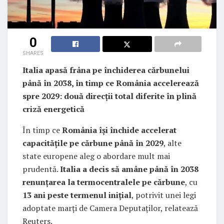
0
SHARES
Italia apasă frâna pe închiderea cărbunelui
până în 2038, în timp ce România accelerează
spre 2029: două direcții total diferite în plină
criză energetică
În timp ce
România își închide accelerat
capacitățile pe cărbune până în 2029
, alte
state europene aleg o abordare mult mai
prudentă.
Italia a decis să amâne până în 2038
renunțarea la termocentralele pe cărbune
, cu
13 ani peste termenul inițial
, potrivit unei legi
adoptate marți de Camera Deputaților, relatează
Reuters.