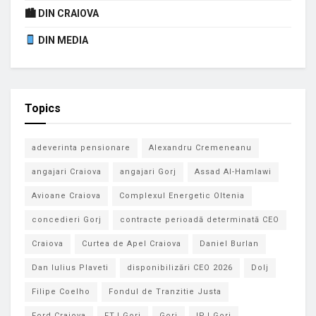
🏙 DIN CRAIOVA
DIN MEDIA
Topics
adeverinta pensionare
Alexandru Cremeneanu
angajari Craiova
angajari Gorj
Assad Al-Hamlawi
Avioane Craiova
Complexul Energetic Oltenia
concedieri Gorj
contracte perioadă determinată CEO
Craiova
Curtea de Apel Craiova
Daniel Burlan
Dan Iulius Plaveti
disponibilizări CEO 2026
Dolj
Filipe Coelho
Fondul de Tranzitie Justa
Ford Craiova
FTJ Gorj
Gorj
IPJ Gorj