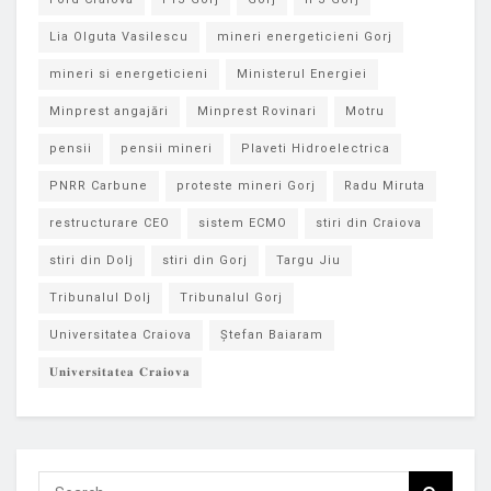
Lia Olguta Vasilescu
mineri energeticieni Gorj
mineri si energeticieni
Ministerul Energiei
Minprest angajări
Minprest Rovinari
Motru
pensii
pensii mineri
Plaveti Hidroelectrica
PNRR Carbune
proteste mineri Gorj
Radu Miruta
restructurare CEO
sistem ECMO
stiri din Craiova
stiri din Dolj
stiri din Gorj
Targu Jiu
Tribunalul Dolj
Tribunalul Gorj
Universitatea Craiova
Ștefan Baiaram
𝐔𝐧𝐢𝐯𝐞𝐫𝐬𝐢𝐭𝐚𝐭𝐞𝐚 𝐂𝐫𝐚𝐢𝐨𝐯𝐚