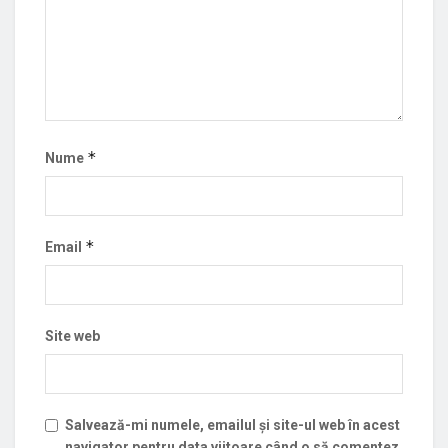
*
Nume
*
Email
Site web
Salvează-mi numele, emailul și site-ul web în acest
navigator pentru data viitoare când o să comentez.