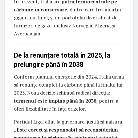
În prezent, Italia are
patru termocentrale pe
cărbune în conservare
, dintre care trei aparțin
gigantului Enel, și un portofoliu diversificat de
furnizori de gaze, inclusiv Norvegia, Algeria și
Azerbaidjan.
De la renunțare totală în 2025, la
prelungire până în 2038
Conform planului energetic din 2024, Italia urma
să renunțe complet la cărbune până la finalul lui
2025. Noua decizie schimbă radical direcția:
termenul este împins până în 2038
, pentru a
oferi flexibilitate în fața crizelor.
Partidul Liga, aflat la guvernare, justifică măsura:
„Este corect și responsabil să reconsiderăm
renunțarea la cărbune în contextul actualei