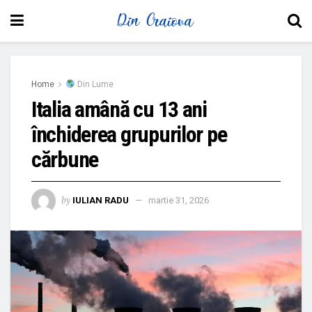
Home
Din Lume
Italia amână cu 13 ani
închiderea grupurilor pe
cărbune
by
IULIAN RADU
martie 31, 2026