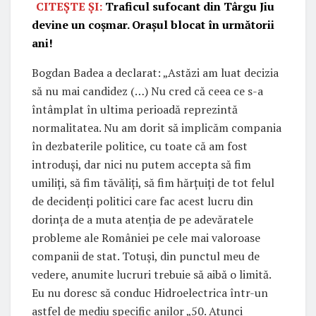
CITEȘTE ȘI:
Traficul sufocant din Târgu Jiu
devine un coșmar. Orașul blocat în următorii
ani!
Bogdan Badea a declarat: „Astăzi am luat decizia
să nu mai candidez (…) Nu cred că ceea ce s-a
întâmplat în ultima perioadă reprezintă
normalitatea. Nu am dorit să implicăm compania
în dezbaterile politice, cu toate că am fost
introduși, dar nici nu putem accepta să fim
umiliți, să fim tăvăliți, să fim hărțuiți de tot felul
de decidenți politici care fac acest lucru din
dorința de a muta atenția de pe adevăratele
probleme ale României pe cele mai valoroase
companii de stat. Totuși, din punctul meu de
vedere, anumite lucruri trebuie să aibă o limită.
Eu nu doresc să conduc Hidroelectrica într-un
astfel de mediu specific anilor „50. Atunci