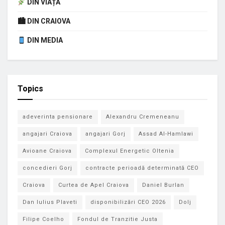
DIN VIAȚĂ
🏙 DIN CRAIOVA
DIN MEDIA
Topics
adeverinta pensionare
Alexandru Cremeneanu
angajari Craiova
angajari Gorj
Assad Al-Hamlawi
Avioane Craiova
Complexul Energetic Oltenia
concedieri Gorj
contracte perioadă determinată CEO
Craiova
Curtea de Apel Craiova
Daniel Burlan
Dan Iulius Plaveti
disponibilizări CEO 2026
Dolj
Filipe Coelho
Fondul de Tranzitie Justa