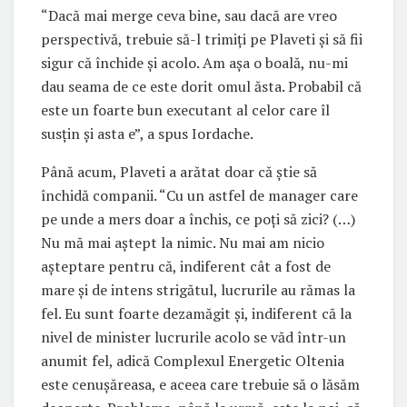
“Dacă mai merge ceva bine, sau dacă are vreo
perspectivă, trebuie să-l trimiți pe Plaveti și să fii
sigur că închide și acolo. Am așa o boală, nu-mi
dau seama de ce este dorit omul ăsta. Probabil că
este un foarte bun executant al celor care îl
susțin și asta e”, a spus Iordache.
Până acum, Plaveti a arătat doar că știe să
închidă companii. “Cu un astfel de manager care
pe unde a mers doar a închis, ce poți să zici? (…)
Nu mă mai aștept la nimic. Nu mai am nicio
așteptare pentru că, indiferent cât a fost de
mare și de intens strigătul, lucrurile au rămas la
fel. Eu sunt foarte dezamăgit și, indiferent că la
nivel de minister lucrurile acolo se văd într-un
anumit fel, adică Complexul Energetic Oltenia
este cenușăreasa, e aceea care trebuie să o lăsăm