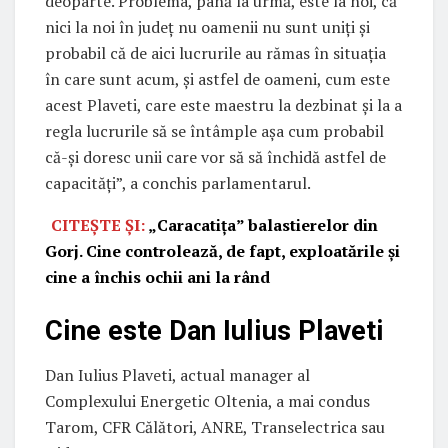
deoparte. Problema, până la urmă, este la noi, că
nici la noi în județ nu oamenii nu sunt uniți și
probabil că de aici lucrurile au rămas în situația
în care sunt acum, și astfel de oameni, cum este
acest Plaveti, care este maestru la dezbinat și la a
regla lucrurile să se întâmple așa cum probabil
că-și doresc unii care vor să să închidă astfel de
capacități”, a conchis parlamentarul.
CITEȘTE ȘI:
„Caracatița” balastierelor din
Gorj. Cine controlează, de fapt, exploatările și
cine a închis ochii ani la rând
Cine este Dan Iulius Plaveti
Dan Iulius Plaveti, actual manager al
Complexului Energetic Oltenia, a mai condus
Tarom, CFR Călători, ANRE, Transelectrica sau