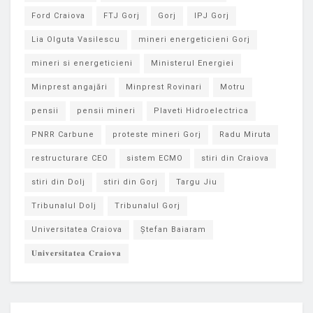
Ford Craiova
FTJ Gorj
Gorj
IPJ Gorj
Lia Olguta Vasilescu
mineri energeticieni Gorj
mineri si energeticieni
Ministerul Energiei
Minprest angajări
Minprest Rovinari
Motru
pensii
pensii mineri
Plaveti Hidroelectrica
PNRR Carbune
proteste mineri Gorj
Radu Miruta
restructurare CEO
sistem ECMO
stiri din Craiova
stiri din Dolj
stiri din Gorj
Targu Jiu
Tribunalul Dolj
Tribunalul Gorj
Universitatea Craiova
Ștefan Baiaram
𝐔𝐧𝐢𝐯𝐞𝐫𝐬𝐢𝐭𝐚𝐭𝐞𝐚 𝐂𝐫𝐚𝐢𝐨𝐯𝐚