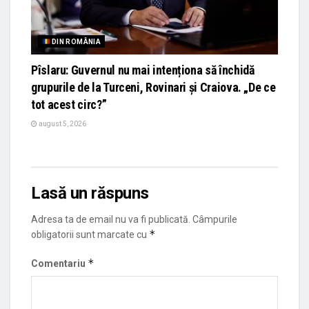
DIN ROMÂNIA
Pîslaru: Guvernul nu mai intenționa să închidă
grupurile de la Turceni, Rovinari și Craiova. „De ce
tot acest circ?”
august 5, 2026
Lasă un răspuns
Adresa ta de email nu va fi publicată.
Câmpurile
*
obligatorii sunt marcate cu
*
Comentariu