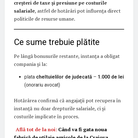
creșteri de taxe și presiune pe costurile
salariale
, astfel de hotărâri pot influența direct
politicile de resurse umane.
Ce sume trebuie plătite
Pe lângă bonusurile restante, instanța a obligat
compania și la:
plata
cheltuielilor de judecată
–
1.000 de lei
(onorariu avocat)
Hotărârea confirmă că angajații pot recupera în
instanță nu doar drepturile salariale, ci și
costurile implicate în proces.
Află tot de la noi:
Când va fi gata noua
fabrică de utilaje agricole de la Craiova