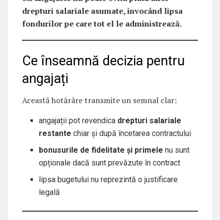
drepturi salariale asumate, invocând lipsa
fondurilor pe care tot el le administrează.
Ce înseamnă decizia pentru
angajați
Această hotărâre transmite un semnal clar:
angajații pot revendica
drepturi salariale
restante
chiar și după încetarea contractului
bonusurile de fidelitate și primele
nu sunt
opționale dacă sunt prevăzute în contract
lipsa bugetului nu reprezintă o justificare
legală