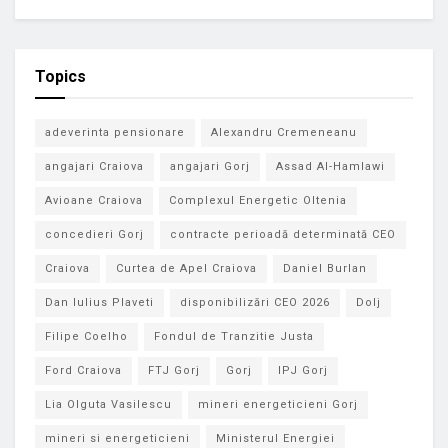
Topics
adeverinta pensionare
Alexandru Cremeneanu
angajari Craiova
angajari Gorj
Assad Al-Hamlawi
Avioane Craiova
Complexul Energetic Oltenia
concedieri Gorj
contracte perioadă determinată CEO
Craiova
Curtea de Apel Craiova
Daniel Burlan
Dan Iulius Plaveti
disponibilizări CEO 2026
Dolj
Filipe Coelho
Fondul de Tranzitie Justa
Ford Craiova
FTJ Gorj
Gorj
IPJ Gorj
Lia Olguta Vasilescu
mineri energeticieni Gorj
mineri si energeticieni
Ministerul Energiei