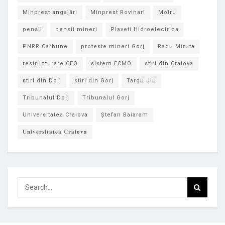
Minprest angajări
Minprest Rovinari
Motru
pensii
pensii mineri
Plaveti Hidroelectrica
PNRR Carbune
proteste mineri Gorj
Radu Miruta
restructurare CEO
sistem ECMO
stiri din Craiova
stiri din Dolj
stiri din Gorj
Targu Jiu
Tribunalul Dolj
Tribunalul Gorj
Universitatea Craiova
Ștefan Baiaram
𝐔𝐧𝐢𝐯𝐞𝐫𝐬𝐢𝐭𝐚𝐭𝐞𝐚 𝐂𝐫𝐚𝐢𝐨𝐯𝐚