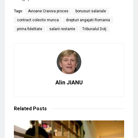
Tags:
Avioane Craiova proces
bonusuri salariale
contract colectiv munca
drepturi angajati Romania
prima fidelitate
salarii restante
Tribunalul Dolj
Alin JIANU
Related
Posts