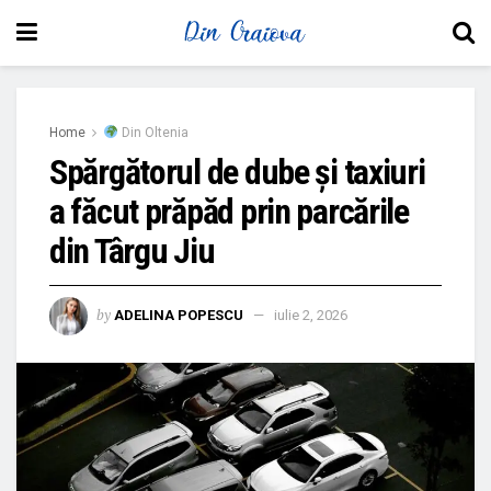
Home
Din Oltenia
Spărgătorul de dube și taxiuri
a făcut prăpăd prin parcările
din Târgu Jiu
by
ADELINA POPESCU
iulie 2, 2026