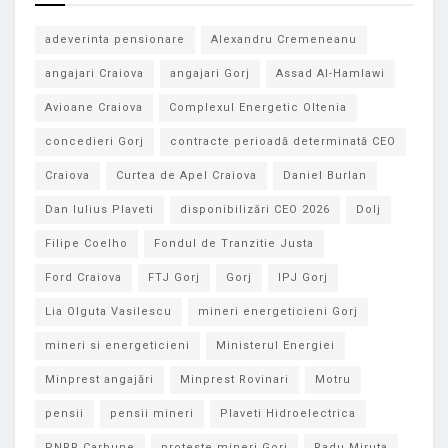
adeverinta pensionare
Alexandru Cremeneanu
angajari Craiova
angajari Gorj
Assad Al-Hamlawi
Avioane Craiova
Complexul Energetic Oltenia
concedieri Gorj
contracte perioadă determinată CEO
Craiova
Curtea de Apel Craiova
Daniel Burlan
Dan Iulius Plaveti
disponibilizări CEO 2026
Dolj
Filipe Coelho
Fondul de Tranzitie Justa
Ford Craiova
FTJ Gorj
Gorj
IPJ Gorj
Lia Olguta Vasilescu
mineri energeticieni Gorj
mineri si energeticieni
Ministerul Energiei
Minprest angajări
Minprest Rovinari
Motru
pensii
pensii mineri
Plaveti Hidroelectrica
PNRR Carbune
proteste mineri Gorj
Radu Miruta