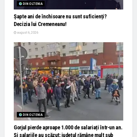
DIN OLTENIA
Șapte ani de închisoare nu sunt suficienți?
Decizia lui Cremeneanu!
august 6, 2026
DIN OLTENIA
Gorjul pierde aproape 1.000 de salariați într-un an.
Și salariile au scăzut: județul rămâne mult sub