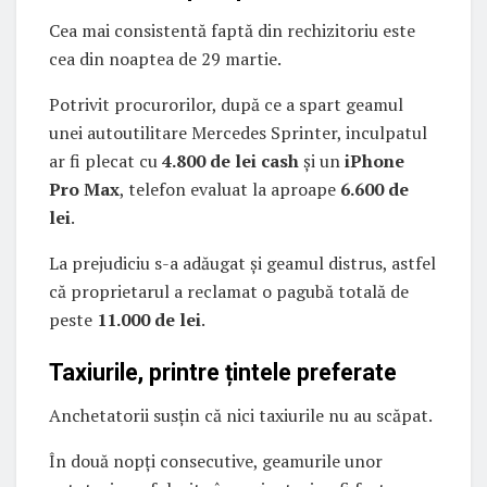
Cea mai consistentă faptă din rechizitoriu este
cea din noaptea de 29 martie.
Potrivit procurorilor, după ce a spart geamul
unei autoutilitare Mercedes Sprinter, inculpatul
ar fi plecat cu
4.800 de lei cash
și un
iPhone
Pro Max
, telefon evaluat la aproape
6.600 de
lei
.
La prejudiciu s-a adăugat și geamul distrus, astfel
că proprietarul a reclamat o pagubă totală de
peste
11.000 de lei
.
Taxiurile, printre țintele preferate
Anchetatorii susțin că nici taxiurile nu au scăpat.
În două nopți consecutive, geamurile unor