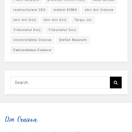
restructurare CEO
sistem ECMO
stiri din Craiova
stiri din Dolj
stiri din Gorj
Targu Jiu
Tribunalul Dolj
Tribunalul Gorj
Universitatea Craiova
Ștefan Baiaram
𝐔𝐧𝐢𝐯𝐞𝐫𝐬𝐢𝐭𝐚𝐭𝐞𝐚 𝐂𝐫𝐚𝐢𝐨𝐯𝐚