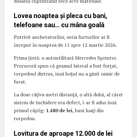
dosarul cuprinzând zece acte materiale.
Lovea noaptea și pleca cu bani,
telefoane sau… cu mâna goală
Potrivit anchetatorilor, seria furturilor ar fi
început în noaptea de 11 spre 12 martie 2026.
Prima țintă: o autoutilitară Mercedes Sprinter.
Procurorii spun că geamul lateral a fost forțat,
torpedoul distrus, însă hoțul nu a găsit nimic de
furat.
La doar câțiva metri distanță, o altă dubă, al cărei
sistem de închidere era defect, i-ar fi adus însă
primul câștig:
1.480 de lei
, bani luați din
torpedou.
Lovitura de aproape 12.000 de lei