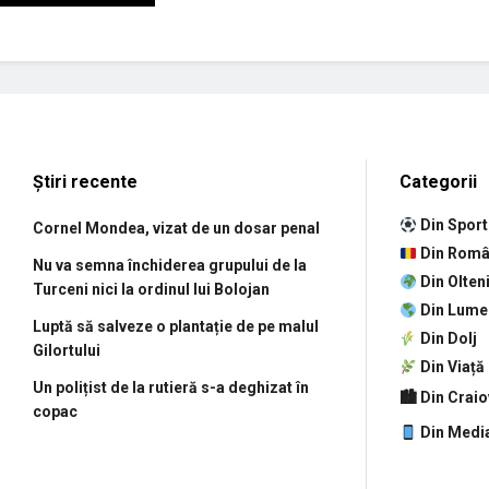
Știri recente
Categorii
Din Sport
Cornel Mondea, vizat de un dosar penal
Din Româ
Nu va semna închiderea grupului de la
Din Olten
Turceni nici la ordinul lui Bolojan
Din Lume
Luptă să salveze o plantație de pe malul
Din Dolj
Gilortului
Din Viață
Un polițist de la rutieră s-a deghizat în
🏙 Din Crai
copac
Din Medi