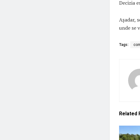
Decizia e
Așadar, s
unde se v
Tags:
com
Related