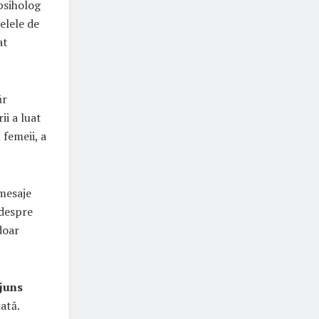
 psiholog
țelele de
at
ăr
ii a luat
 femeii, a
 mesaje
 despre
doar
juns
ată.