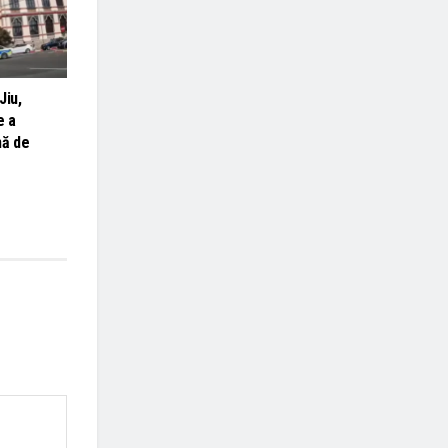
Jiu,
e a
nă de