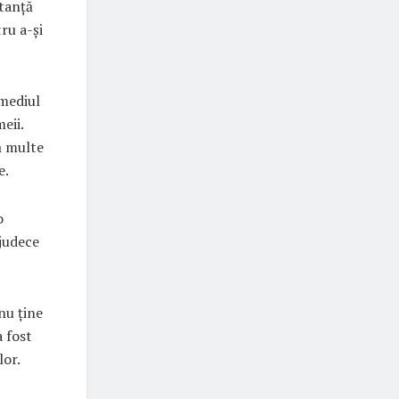
stanță
ru a-și
 mediul
eii.
ă multe
e.
o
 judece
nu ține
a fost
lor.