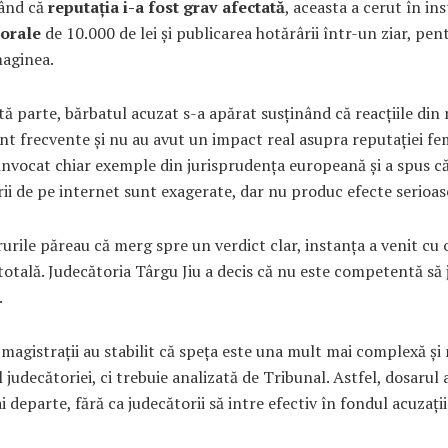
ând că
reputația i-a fost grav afectată
, aceasta a cerut în in
orale
de 10.000 de lei și publicarea hotărârii într-un ziar, pent
maginea.
tă parte, bărbatul acuzat s-a apărat susținând că reacțiile din
nt frecvente și nu au avut un impact real asupra reputației fem
invocat chiar exemple din jurisprudența europeană și a spus c
i de pe internet sunt exagerate, dar nu produc efecte serioas
urile păreau că merg spre un verdict clar, instanța a venit cu 
totală. Judecătoria Târgu Jiu a decis că nu este competentă să
.
 magistrații au stabilit că speța este una mult mai complexă și 
l judecătoriei, ci trebuie analizată de Tribunal. Astfel, dosarul 
i departe, fără ca judecătorii să intre efectiv în fondul acuzații