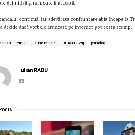
ste definitivă și nu poate fi atacată.
candalul continuă, iar adevărata confruntare abia începe la Tr
a decide dacă vorbele aruncate pe internet pot costa scump.
entarii internet
daune morale
DGASPC Gorj
psiholog
Iulian RADU
Posts