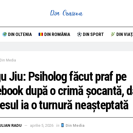
DIN OLTENIA
DIN ROMÂNIA
DIN SPORT
DIN VIAȚ
Din Media
u Jiu: Psiholog făcut praf pe
book după o crimă șocantă, d
esul ia o turnură neașteptată
in
ULIAN RADU
aprilie 5, 2026
Din Media