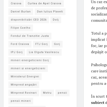
Un caz ex
Craiova
Curtea de Apel Craiova
de profes
Daniel Burlan
Dan Iulius Plaveti
socializa
comunita
disponibilizări CEO 2026
Dolj
Filipe Coelho
Totul a p
Fondul de Tranzitie Justa
implicat 
Ford Craiova
FTJ Gorj
Gorj
foc, iar p
depășit o
IPJ Gorj
Lia Olguta Vasilescu
mineri energeticieni Gorj
Psihologu
mineri si energeticieni
care inst
caz, acea
Ministerul Energiei
pentru a-
Minprest angajări
Minprest Rovinari
Motru
pensii
În scurt 
pensii mineri
subiect 