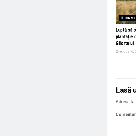
DIN ME
Luptă să 
plantație 
Gilortului
august 6, 
Lasă 
Adresa ta d
Comentar