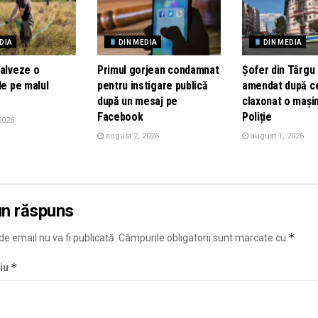
DIA
DIN MEDIA
DIN MEDIA
salveze o
Primul gorjean condamnat
Șofer din Târgu 
de pe malul
pentru instigare publică
amendat după c
după un mesaj pe
claxonat o mași
Facebook
Poliție
2026
august 2, 2026
august 1, 2026
un răspuns
*
e email nu va fi publicată.
Câmpurile obligatorii sunt marcate cu
*
iu