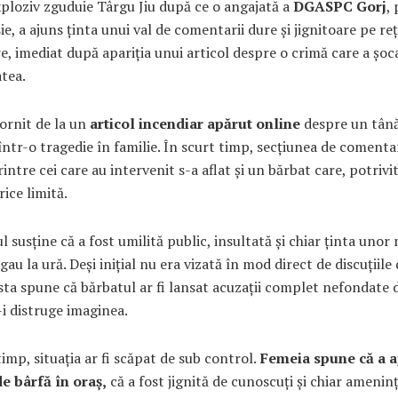
ploziv zguduie Târgu Jiu după ce o angajată a
DGASPC Gorj
,
ie, a ajuns ținta unui val de comentarii dure și jignitoare pe re
re, imediat după apariția unui articol despre o crimă care a șoc
tea.
ornit de la un
articol incendiar apărut online
despre un tân
într-o tragedie în familie. În scurt timp, secțiunea de comentar
rintre cei care au intervenit s-a aflat și un bărbat care, potrivit
rice limită.
l susține că a fost umilită public, insultată și chiar ținta unor
igau la ură. Deși inițial nu era vizată în mod direct de discuțiile
sta spune că bărbatul ar fi lansat acuzații complet nefondate 
i distruge imaginea.
timp, situația ar fi scăpat de sub control.
Femeia spune că a a
de bârfă în oraș,
că a fost jignită de cunoscuți și chiar ameninț