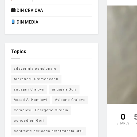
🏙 DIN CRAIOVA
DIN MEDIA
Topics
adeverinta pensionare
Alexandru Cremeneanu
angajari Craiova
angajari Gorj
Assad Al-Hamlawi
Avioane Craiova
Complexul Energetic Oltenia
0
concedieri Gorj
SHARES
contracte perioadă determinată CEO