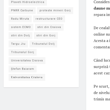
Consider
Plaveti Hidroelectrica
daune m
PNRR Carbune
proteste mineri Gorj
repara i
Radu Miruta
restructurare CEO
De cealal
sistem ECMO
stiri din Craiova
online su
stiri din Dolj
stiri din Gorj
Acesta a 
Targu Jiu
Tribunalul Dolj
comentari
Tribunalul Gorj
Când lucr
Universitatea Craiova
surpriză 
Ștefan Baiaram
acest caz
𝐔𝐧𝐢𝐯𝐞𝐫𝐬𝐢𝐭𝐚𝐭𝐞𝐚 𝐂𝐫𝐚𝐢𝐨𝐯𝐚
Pe scurt,
de nivelu
trimis ma