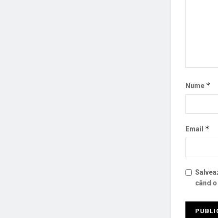
*
Nume
*
Email
Salveaz
când o