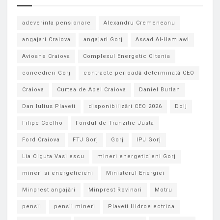
adeverinta pensionare
Alexandru Cremeneanu
angajari Craiova
angajari Gorj
Assad Al-Hamlawi
Avioane Craiova
Complexul Energetic Oltenia
concedieri Gorj
contracte perioadă determinată CEO
Craiova
Curtea de Apel Craiova
Daniel Burlan
Dan Iulius Plaveti
disponibilizări CEO 2026
Dolj
Filipe Coelho
Fondul de Tranzitie Justa
Ford Craiova
FTJ Gorj
Gorj
IPJ Gorj
Lia Olguta Vasilescu
mineri energeticieni Gorj
mineri si energeticieni
Ministerul Energiei
Minprest angajări
Minprest Rovinari
Motru
pensii
pensii mineri
Plaveti Hidroelectrica