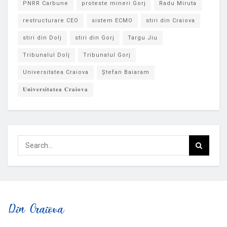
PNRR Carbune
proteste mineri Gorj
Radu Miruta
restructurare CEO
sistem ECMO
stiri din Craiova
stiri din Dolj
stiri din Gorj
Targu Jiu
Tribunalul Dolj
Tribunalul Gorj
Universitatea Craiova
Ștefan Baiaram
𝐔𝐧𝐢𝐯𝐞𝐫𝐬𝐢𝐭𝐚𝐭𝐞𝐚 𝐂𝐫𝐚𝐢𝐨𝐯𝐚