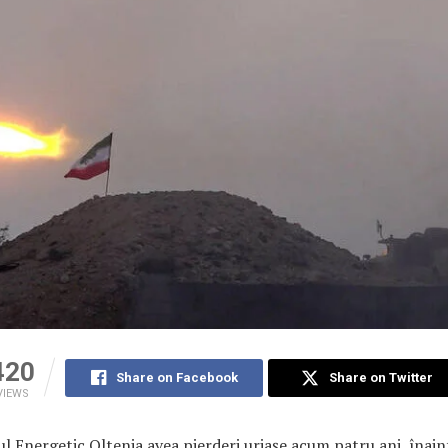
420
Share on Facebook
Share on Twitter
VIEWS
 Energetic Oltenia avea pierderi uriașe acum patru ani, înain