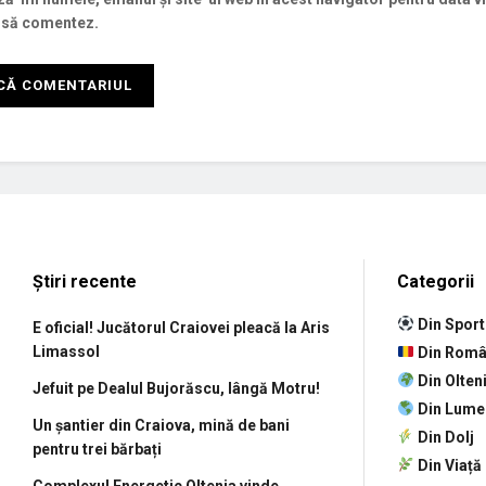
 să comentez.
Știri recente
Categorii
Din Sport
E oficial! Jucătorul Craiovei pleacă la Aris
Limassol
Din Româ
Din Olten
Jefuit pe Dealul Bujorăscu, lângă Motru!
Din Lume
Un șantier din Craiova, mină de bani
Din Dolj
pentru trei bărbați
Din Viață
Complexul Energetic Oltenia vinde