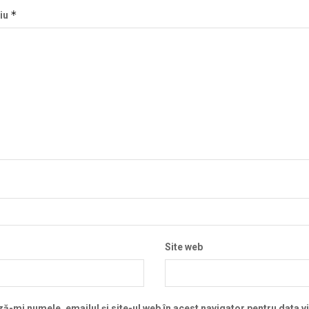
*
iu
Site web
ă-mi numele, emailul și site-ul web în acest navigator pentru data v