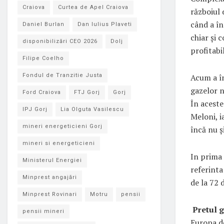
Craiova
Curtea de Apel Craiova
războiul 
când a în
Daniel Burlan
Dan Iulius Plaveti
chiar și 
disponibilizări CEO 2026
Dolj
profitabi
Filipe Coelho
Fondul de Tranzitie Justa
Acum a în
gazelor n
Ford Craiova
FTJ Gorj
Gorj
În aceste
IPJ Gorj
Lia Olguta Vasilescu
Meloni, i
mineri energeticieni Gorj
încă nu ș
mineri si energeticieni
In prima 
Ministerul Energiei
referinta
Minprest angajări
de la 72 
Minprest Rovinari
Motru
pensii
Pretul 
pensii mineri
Europa de