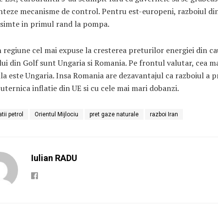
teze mecanisme de control. Pentru est-europeni, razboiul din
 simte in primul rand la pompa.
n regiune cel mai expuse la cresterea preturilor energiei din c
lui din Golf sunt Ungaria si Romania. Pe frontul valutar, cea m
la este Ungaria. Insa Romania are dezavantajul ca razboiul a p
uternica inflatie din UE si cu cele mai mari dobanzi.
tii petrol
Orientul Mijlociu
pret gaze naturale
razboi Iran
Iulian RADU