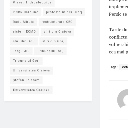
Plaveti Hidroelectrica
implemen
PNRR Carbune
proteste mineri Gorj
Persic se
Radu Miruta
restructurare CEO
Tarile di
sistem ECMO
stiri din Craiova
conflictu
stiri din Dolj
stiri din Gorj
vulnerabi
cea mai p
Targu Jiu
Tribunalul Dolj
Tribunalul Gorj
Tags:
cota
Universitatea Craiova
Ștefan Baiaram
𝐔𝐧𝐢𝐯𝐞𝐫𝐬𝐢𝐭𝐚𝐭𝐞𝐚 𝐂𝐫𝐚𝐢𝐨𝐯𝐚