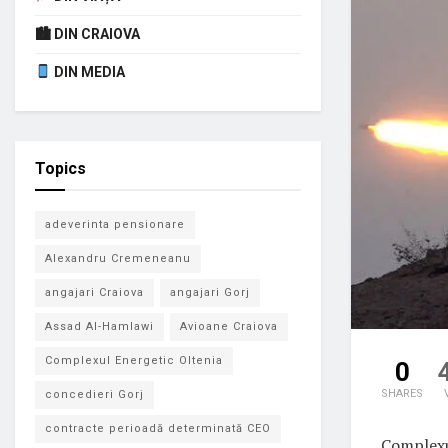
🏙 DIN CRAIOVA
DIN MEDIA
Topics
adeverinta pensionare
Alexandru Cremeneanu
angajari Craiova
angajari Gorj
Assad Al-Hamlawi
Avioane Craiova
Complexul Energetic Oltenia
0
SHARES
concedieri Gorj
contracte perioadă determinată CEO
Complexul