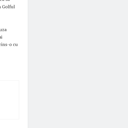
 Golful
auza
ai
rins-o cu