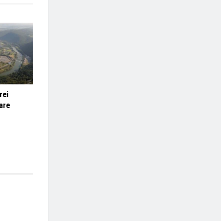
rei
are