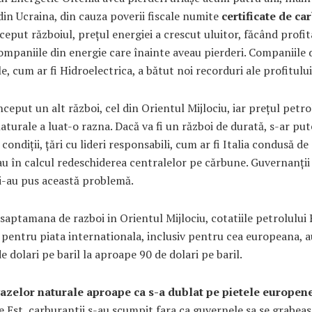
din Ucraina, din cauza poverii fiscale numite
certificate de ca
ceput războiul, prețul energiei a crescut uluitor, făcând profit
companiile din energie care înainte aveau pierderi. Companiile 
le, cum ar fi Hidroelectrica, a bătut noi recorduri ale profitului
ceput un alt război, cel din Orientul Mijlociu, iar prețul petrol
aturale a luat-o razna. Dacă va fi un război de durată, s-ar put
 condiții, țări cu lideri responsabili, cum ar fi Italia condusă d
au în calcul redeschiderea centralelor pe cărbune. Guvernanții 
i-au pus această problemă.
saptamana de razboi in Orientul Mijlociu, cotatiile petrolului 
 pentru piata internationala, inclusiv pentru cea europeana, a
de dolari pe baril la aproape 90 de dolari pe baril.
gazelor naturale aproape ca s-a dublat pe pietele europen
 Est, carburantii s-au scumpit fara ca guvernele sa se grabeas