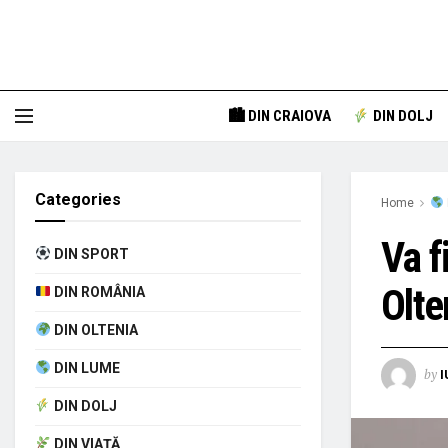
🏙 DIN CRAIOVA
DIN DOLJ
Categories
Home
Va f
DIN SPORT
Olte
DIN ROMÂNIA
DIN OLTENIA
DIN LUME
by
I
DIN DOLJ
DIN VIAȚĂ