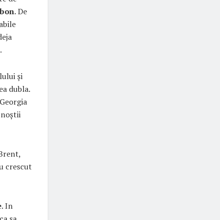
rbon
. De
abile
deja
.
ului și
ea dubla.
e Georgia
noștii
Brent,
u crescut
e
. In
ca sa