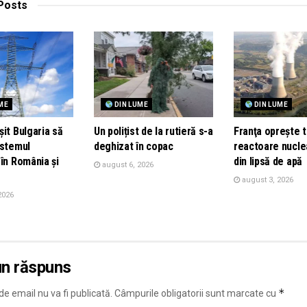
Posts
ME
DIN LUME
DIN LUME
it Bulgaria să
Un polițist de la rutieră s-a
Franţa opreşte t
istemul
deghizat în copac
reactoare nucle
în România și
din lipsă de apă
august 6, 2026
august 3, 2026
2026
un răspuns
*
e email nu va fi publicată.
Câmpurile obligatorii sunt marcate cu