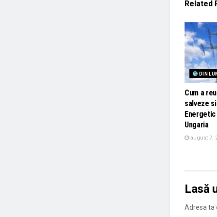
Related
DIN LU
Cum a reuș
salveze s
Energetic 
Ungaria
august 7, 
Lasă 
Adresa ta d