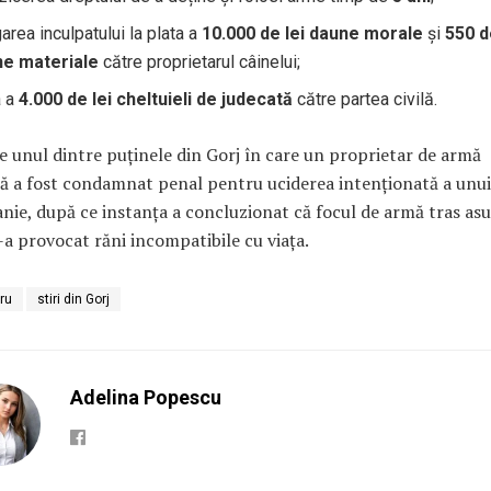
garea inculpatului la plata a
10.000 de lei daune morale
și
550 d
ne materiale
către proprietarul câinelui;
a a
4.000 de lei cheltuieli de judecată
către partea civilă.
e unul dintre puținele din Gorj în care un proprietar de armă
tă a fost condamnat penal pentru uciderea intenționată a unu
ie, după ce instanța a concluzionat că focul de armă tras as
i-a provocat răni incompatibile cu viața.
ru
stiri din Gorj
Adelina Popescu