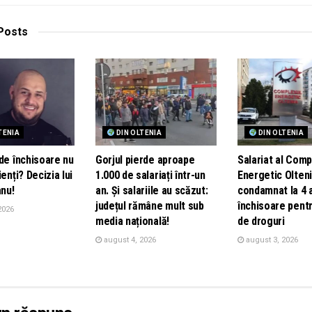
Posts
TENIA
DIN OLTENIA
DIN OLTENIA
de închisoare nu
Gorjul pierde aproape
Salariat al Comp
ienți? Decizia lui
1.000 de salariați într-un
Energetic Olteni
nu!
an. Și salariile au scăzut:
condamnat la 4 
județul rămâne mult sub
închisoare pentr
2026
media națională!
de droguri
august 4, 2026
august 3, 2026