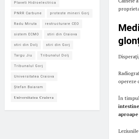
Câinele a
Plaveti Hidroelectrica
proprieta
PNRR Carbune
proteste mineri Gorj
Radu Miruta
restructurare CEO
Medi
sistem ECMO
stiri din Craiova
glon
stiri din Dolj
stiri din Gorj
Disperați
Targu Jiu
Tribunalul Dolj
Tribunalul Gorj
Radiograf
Universitatea Craiova
opereze 
Ștefan Baiaram
În timpul
𝐔𝐧𝐢𝐯𝐞𝐫𝐬𝐢𝐭𝐚𝐭𝐞𝐚 𝐂𝐫𝐚𝐢𝐨𝐯𝐚
intestin
aproape
Leziunile