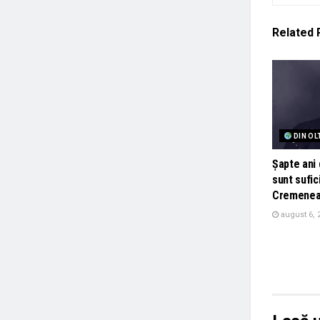
Related
DIN OL
Șapte ani 
sunt sufic
Cremenea
august 6, 