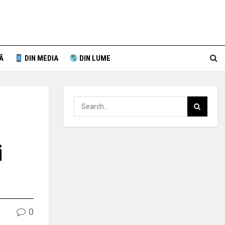
Ă
DIN MEDIA
DIN LUME
i
0