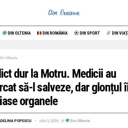
DIN OLTENIA
DIN ROMÂNIA
DIN SPORT
DIN VIAȚ
Din Oltenia
ict dur la Motru. Medicii au
rcat să-l salveze, dar glonțul î
iase organele
in
DELINA POPESCU
iulie 5, 2026
Din Oltenia