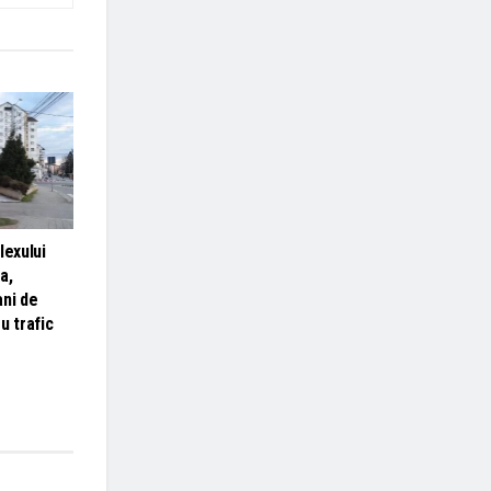
lexului
a,
ani de
u trafic