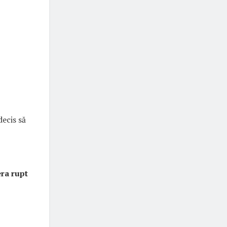
decis să
era rupt