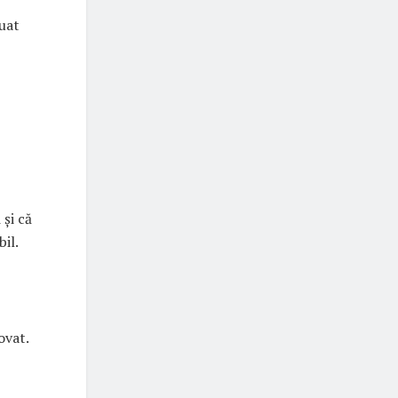
luat
 și că
bil.
ovat.