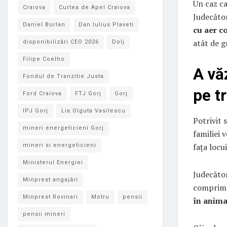
Un caz ca
Craiova
Curtea de Apel Craiova
Judecător
Daniel Burlan
Dan Iulius Plaveti
cu aer co
atât de g
disponibilizări CEO 2026
Dolj
Filipe Coelho
A văz
Fondul de Tranzitie Justa
pe t
Ford Craiova
FTJ Gorj
Gorj
IPJ Gorj
Lia Olguta Vasilescu
Potrivit 
mineri energeticieni Gorj
familiei v
fața locu
mineri si energeticieni
Ministerul Energiei
Judecător
Minprest angajări
comprimat
Minprest Rovinari
Motru
pensii
în anima
pensii mineri