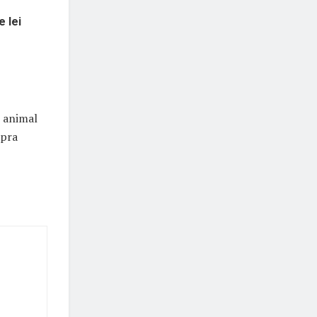
e lei
i animal
upra