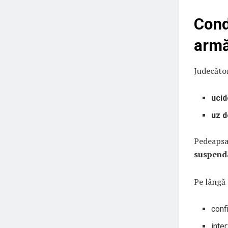
Cond
armă
Judecăto
ucid
uz d
Pedeapsa
suspend
Pe lângă 
confi
inte