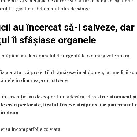
 început să schelălăie de durere și s-a târât până acasă, unde
rul l-a găsit cu abdomenul plin de sânge.
cii au încercat să-l salveze, dar
țul îi sfâșiase organele
, stăpânii au dus animalul de urgență la o clinică veterinară.
ia a arătat că proiectilul rămăsese în abdomen, iar medicii au 
câinele în dimineața următoare.
 intervenției au descoperit un adevărat dezastru:
stomacul și
ele erau perforate, ficatul fusese străpuns, iar pancreasul 
 în două
.
 erau incompatibile cu viața.