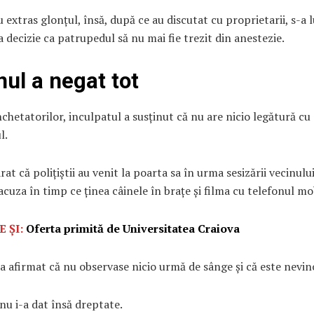
u extras glonțul, însă, după ce au discutat cu proprietarii, s-a 
 decizie ca patrupedul să nu mai fie trezit din anestezie.
nul a negat tot
nchetatorilor, inculpatul a susținut că nu are nicio legătură cu
l.
rat că polițiștii au venit la poarta sa în urma sesizării vecinului
 acuza în timp ce ținea câinele în brațe și filma cu telefonul mo
E ȘI:
Oferta primită de Universitatea Craiova
a afirmat că nu observase nicio urmă de sânge și că este nevin
nu i-a dat însă dreptate.