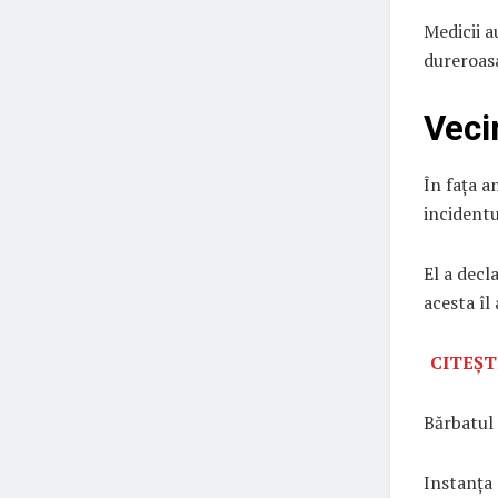
Medicii a
dureroasa
Veci
În fața a
incidentu
El a decla
acesta îl
CITEȘT
Bărbatul 
Instanța 