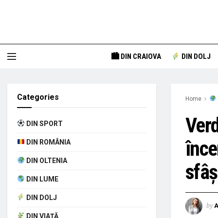
🏙 DIN CRAIOVA
DIN DOLJ
Categories
Home
Verd
DIN SPORT
înce
DIN ROMÂNIA
DIN OLTENIA
sfâș
DIN LUME
DIN DOLJ
by
A
DIN VIAȚĂ