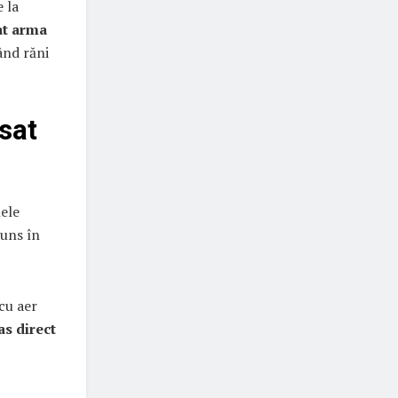
 la
at arma
ând răni
ăsat
nele
juns în
cu aer
as direct