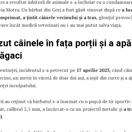
re a revoltat iubitorii de animale s-a încheiat cu o condamnare
ia Motru. Un bărbat din Gorj a fost găsit vinovat după ce
a lu
mprimat, a țintit câinele vecinului și a tras
, glonțul provoc
rave încât medicii veterinari nu i-au mai putut salva viața.
ut câinele în fața porții și a ap
răgaci
sentinței, incidentul s-a petrecut pe
17 aprilie 2023
, când câi
ecine, un metis în vârstă de doar doi ani, a ieșit din curte și a a
inței inculpatului.
ii au reținut că bărbatul s-a înarmat cu o pușcă de tir sportiv 
, calibrul 5,5 mm, a încărcat-o cu un proiectil metalic și
a tr
l
.