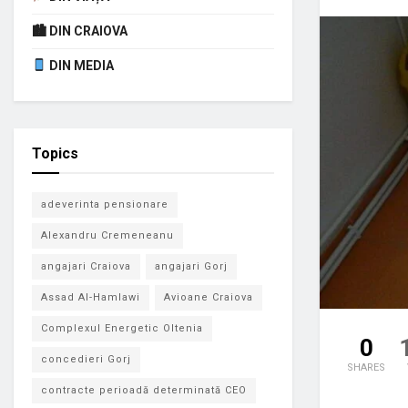
🏙 DIN CRAIOVA
DIN MEDIA
Topics
adeverinta pensionare
Alexandru Cremeneanu
angajari Craiova
angajari Gorj
Assad Al-Hamlawi
Avioane Craiova
Complexul Energetic Oltenia
0
concedieri Gorj
SHARES
contracte perioadă determinată CEO