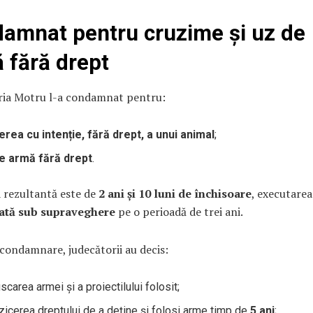
amnat pentru cruzime și uz de
 fără drept
ria Motru l-a condamnat pentru:
erea cu intenție, fără drept, a unui animal
;
e armă fără drept
.
 rezultantă este de
2 ani și 10 luni de închisoare
, executarea
ată sub supraveghere
pe o perioadă de trei ani.
condamnare, judecătorii au decis:
scarea armei și a proiectilului folosit;
rzicerea dreptului de a deține și folosi arme timp de
5 ani
;