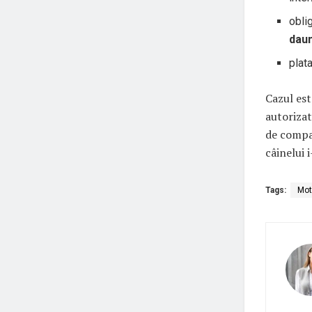
obli
dau
plat
Cazul est
autoriza
de compan
câinelui 
Tags:
Mot