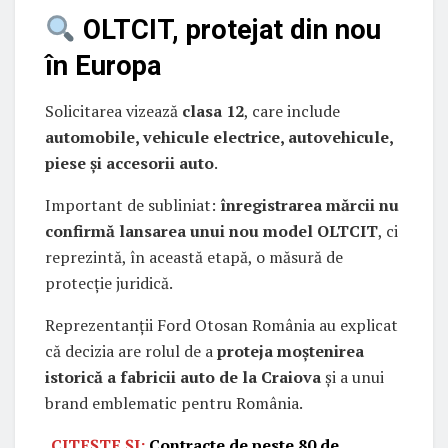
OLTCIT, protejat din nou
în Europa
Solicitarea vizează
clasa 12
, care include
automobile, vehicule electrice, autovehicule,
piese și accesorii auto
.
Important de subliniat:
înregistrarea mărcii nu
confirmă lansarea unui nou model OLTCIT
, ci
reprezintă, în această etapă, o măsură de
protecție juridică.
Reprezentanții Ford Otosan România au explicat
că decizia are rolul de a
proteja moștenirea
istorică a fabricii auto de la Craiova
și a unui
brand emblematic pentru România.
CITEȘTE ȘI:
Contracte de peste 80 de