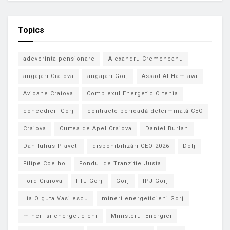
Topics
adeverinta pensionare
Alexandru Cremeneanu
angajari Craiova
angajari Gorj
Assad Al-Hamlawi
Avioane Craiova
Complexul Energetic Oltenia
concedieri Gorj
contracte perioadă determinată CEO
Craiova
Curtea de Apel Craiova
Daniel Burlan
Dan Iulius Plaveti
disponibilizări CEO 2026
Dolj
Filipe Coelho
Fondul de Tranzitie Justa
Ford Craiova
FTJ Gorj
Gorj
IPJ Gorj
Lia Olguta Vasilescu
mineri energeticieni Gorj
mineri si energeticieni
Ministerul Energiei