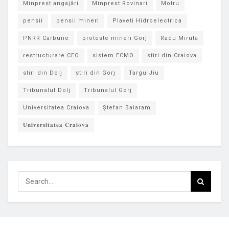
Minprest angajări
Minprest Rovinari
Motru
pensii
pensii mineri
Plaveti Hidroelectrica
PNRR Carbune
proteste mineri Gorj
Radu Miruta
restructurare CEO
sistem ECMO
stiri din Craiova
stiri din Dolj
stiri din Gorj
Targu Jiu
Tribunalul Dolj
Tribunalul Gorj
Universitatea Craiova
Ștefan Baiaram
𝐔𝐧𝐢𝐯𝐞𝐫𝐬𝐢𝐭𝐚𝐭𝐞𝐚 𝐂𝐫𝐚𝐢𝐨𝐯𝐚