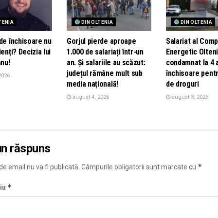
TENIA
DIN OLTENIA
DIN OLTENIA
de închisoare nu
Gorjul pierde aproape
Salariat al Comp
ienți? Decizia lui
1.000 de salariați într-un
Energetic Olteni
nu!
an. Și salariile au scăzut:
condamnat la 4 
județul rămâne mult sub
închisoare pentr
2026
media națională!
de droguri
august 4, 2026
august 3, 2026
un răspuns
*
e email nu va fi publicată.
Câmpurile obligatorii sunt marcate cu
*
iu