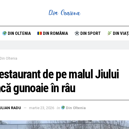
DIN OLTENIA
DIN ROMÂNIA
DIN SPORT
DIN VIAȚ
Din Oltenia
estaurant de pe malul Jiului
că gunoaie în râu
in
ULIAN RADU
martie 23, 2026
Din Oltenia