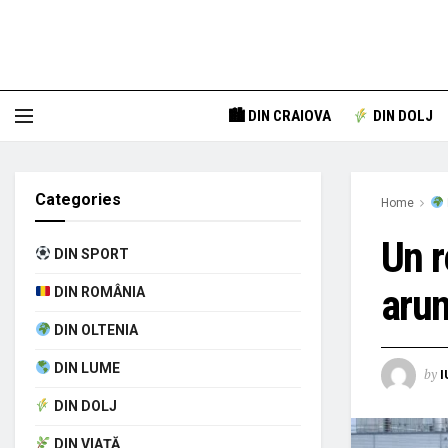
🏙 DIN CRAIOVA
DIN DOLJ
Categories
Home
Un r
DIN SPORT
arun
DIN ROMÂNIA
DIN OLTENIA
DIN LUME
by
I
DIN DOLJ
DIN VIAȚĂ