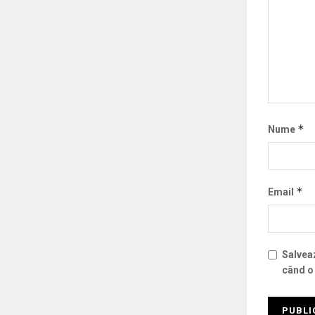
*
Nume
*
Email
Salveaz
când o