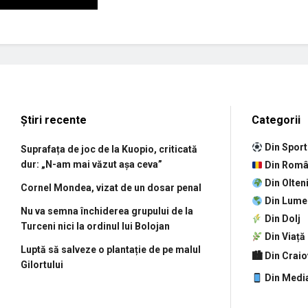
Știri recente
Categorii
Din Sport
Suprafața de joc de la Kuopio, criticată
dur: „N-am mai văzut așa ceva”
Din Româ
Din Olten
Cornel Mondea, vizat de un dosar penal
Din Lume
Nu va semna închiderea grupului de la
Din Dolj
Turceni nici la ordinul lui Bolojan
Din Viață
Luptă să salveze o plantație de pe malul
🏙 Din Crai
Gilortului
Din Medi