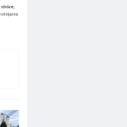
 civice
,
rotejarea