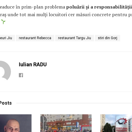
 readuce în prim-plan problema
poluării și a responsabilității
raș unde tot mai mulți locuitori cer măsuri concrete pentru p
.
euri Jiu
restaurant Rebecca
restaurant Targu Jiu
stiri din Gorj
Iulian RADU
Posts