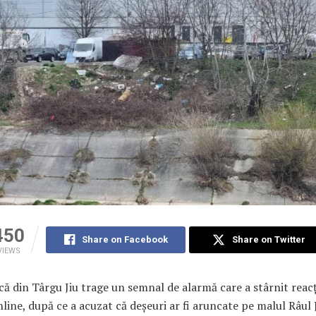
450
Share on Facebook
Share on Twitter
VIEWS
că din Târgu Jiu trage un semnal de alarmă care a stârnit reacț
line, după ce a acuzat că deșeuri ar fi aruncate pe malul Râul J