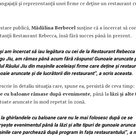
angajații și reprezentanții unei firme ce deține un restaurant 
stare publică,
Mădălina Berbecel
susține că a încercat să co
anții Restaurant Rebecca, însă fără succes până în prezent.
și am încercat să iau legătura cu cei de la Restaurant Rebecca
gu Jiu, am rămas până acum fără răspuns! Gunoaie aruncate 
ul Râului Jiu din mașinile aceleiași firme care deține și restaur
oaie aruncate și de lucrătorii din restaurant”, a scris aceasta.
scrie în detaliu situația care, spune ea, persistă de ceva timp: 
de cu baloane rămase după evenimente
, până la
lăzi și alte
 toate aruncate în mod repetat în zonă.
 la ghirlandele cu baloane care nu le mai folosesc după ce se
rșește evenimentul până la lăzi și alte tipuri de gunoaie arunca
inile care parchează după program în fața restaurantului”, a 