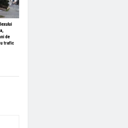
lexului
a,
ani de
u trafic