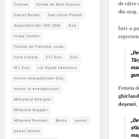
de către 
Craiova
Curtea de Apel Craiova
din oraș.
Daniel Burlan
Dan Iulius Plaveti
disponibilizări CEO 2026
Dolj
Într-o po
reprezent
Filipe Coelho
Fondul de Tranzitie Justa
„De
Ford Craiova
FTJ Gorj
Gorj
Târ
mal
IPJ Gorj
Lia Olguta Vasilescu
gun
mineri energeticieni Gorj
Femeia de
mineri si energeticieni
ghirlan
Ministerul Energiei
deșeuri
,
Minprest angajări
„De
Minprest Rovinari
Motru
pensii
sfâ
pensii mineri
maș