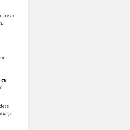
 care ar
n.
 a
 cu
u
edere
ția și