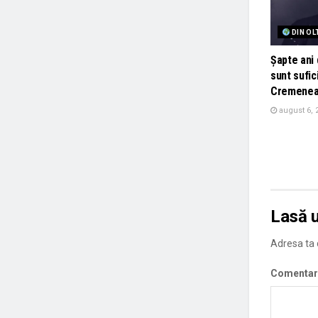
DIN OL
Șapte ani 
sunt sufic
Cremenea
august 6, 
Lasă 
Adresa ta d
Comentar