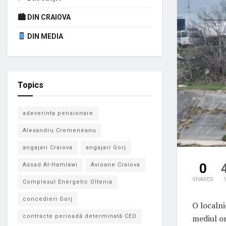
🏙 DIN CRAIOVA
DIN MEDIA
Topics
adeverinta pensionare
Alexandru Cremeneanu
angajari Craiova
angajari Gorj
0
Assad Al-Hamlawi
Avioane Craiova
SHARES
Complexul Energetic Oltenia
concedieri Gorj
O localni
mediul on
contracte perioadă determinată CEO