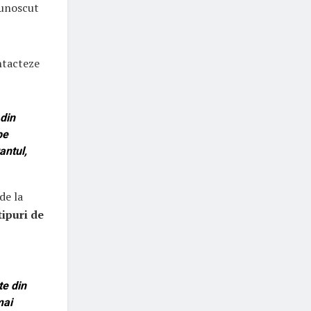
cunoscut
ntacteze
 din
pe
antul,
de la
 tipuri de
te din
mai