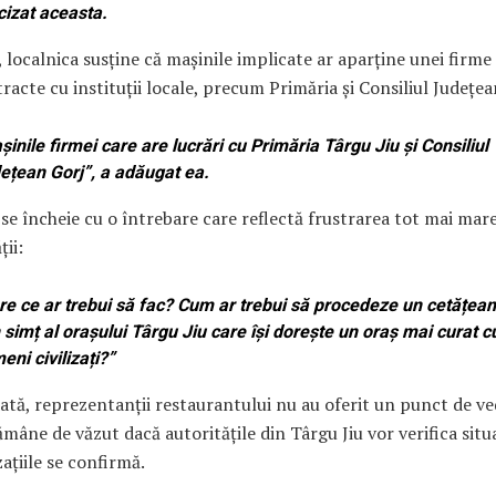
cizat aceasta.
 localnica susține că mașinile implicate ar aparține unei firme
racte cu instituții locale, precum Primăria și Consiliul Județea
șinile firmei care are lucrări cu Primăria Târgu Jiu și Consiliul
ețean Gorj”, a adăugat ea.
se încheie cu o întrebare care reflectă frustrarea tot mai mare
ii:
re ce ar trebui să fac? Cum ar trebui să procedeze un cetățean
 simț al orașului Târgu Jiu care își dorește un oraș mai curat c
eni civilizați?”
tă, reprezentanții restaurantului nu au oferit un punct de v
ămâne de văzut dacă autoritățile din Târgu Jiu vor verifica situa
ațiile se confirmă.