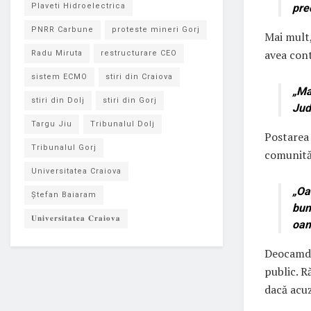
pre
Plaveti Hidroelectrica
PNRR Carbune
proteste mineri Gorj
Mai mult,
avea cont
Radu Miruta
restructurare CEO
sistem ECMO
stiri din Craiova
„Ma
stiri din Dolj
stiri din Gorj
Jud
Targu Jiu
Tribunalul Dolj
Postarea 
Tribunalul Gorj
comunităț
Universitatea Craiova
„Oa
Ștefan Baiaram
bun
𝐔𝐧𝐢𝐯𝐞𝐫𝐬𝐢𝐭𝐚𝐭𝐞𝐚 𝐂𝐫𝐚𝐢𝐨𝐯𝐚
oam
Deocamda
public. R
dacă acuz