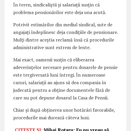
În teren, sindicaliștii și salariații susțin că
problema pensionărilor este deja una acută.
Potrivit estimărilor din mediul sindical, sute de
angajați îndeplinesc deja condițiile de pensionare.
Mulți dintre aceștia reclamă însă că procedurile
administrative sunt extrem de lente.
Mai exact, oamenii susțin că eliberarea
adeverințelor necesare pentru dosarele de pensie
este tergiversată luni întregi. În numeroase
cazuri, salariații au ajuns să dea compania în
judecată pentru a obține documentele fără de
care nu pot depune dosarul la Casa de Pensii.
Chiar și după obținerea unor hotărâri favorabile,
procedurile mai durează câteva luni.
CITEȘTE ȘI:
Mihai Rotaru: Eu nu vreau să